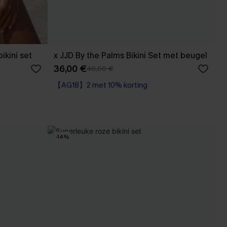
ikini set
x JJD By the Palms Bikini Set met beugel
36,00 €
40,00 €
【AG18】2 met 10% korting
Op voorraad
【AG18】2 met 10% korting
-14%