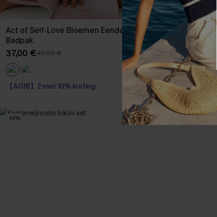
Act of Self-Love Bloemen Eendelig
Bikini set met
Badpak
zeedierenmot
37,00 €
37,00 €
42,00 €
42,00
【AG18】2 met 1
Op voorraad
【AG18】2 met 10% korting
【AG18】2 met 1
Op voorraad
【AG18】2 met 10% korting
-13%
-21%