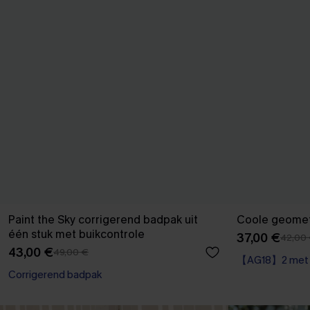
Paint the Sky corrigerend badpak uit
Coole geometr
één stuk met buikcontrole
37,00 €
42,00
43,00 €
49,00 €
【AG18】2 met 1
Corrigerend badpak