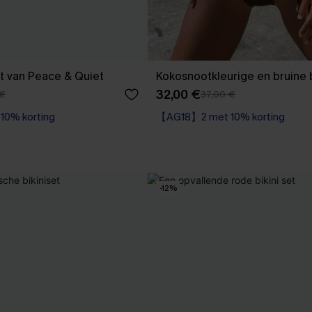
et van Peace & Quiet
Kokosnootkleurige en bruine b
32,00 €
 €
37,00 €
0% korting
【AG18】2 met 10% korting
-12%