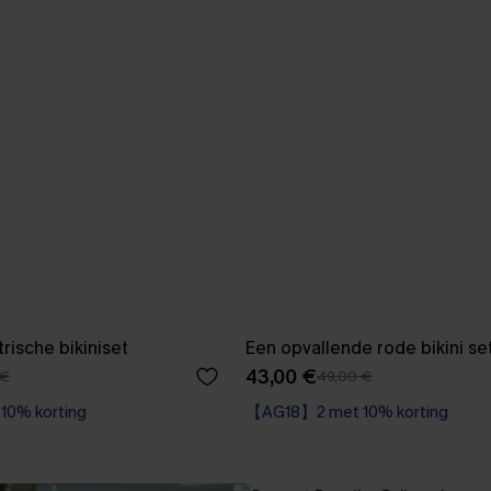
ische bikiniset
Een opvallende rode bikini se
43,00 €
 €
49,00 €
0% korting
【AG18】2 met 10% korting
Underwire
【AG18】2 met 10% korting