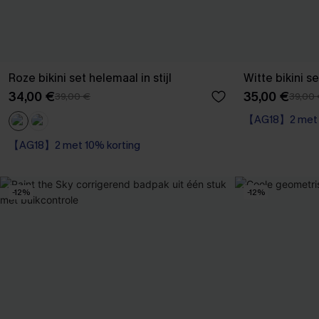
Roze bikini set helemaal in stijl
Witte bikini s
34,00 €
35,00 €
39,00 €
39,00
【AG18】2 met 1
【AG18】2 met 10% korting
-12%
-12%