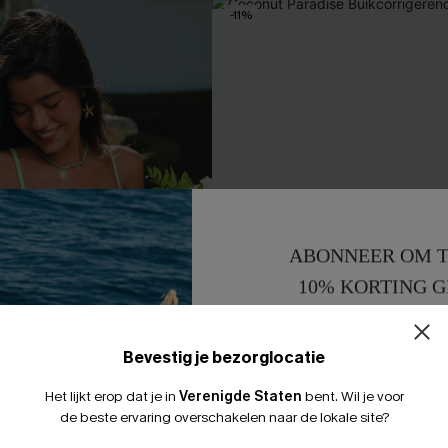
-11%
ABONNEER OM T
10% KORTING G
15% KORTING 
Bevestig je bezorglocatie
Het lijkt erop dat je in
Verenigde Staten
bent.
Wil je voor
de beste ervaring overschakelen naar de lokale site?