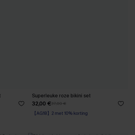
t
Superleuke roze bikini set
32,00 €
37,00 €
【AG18】2 met 10% korting