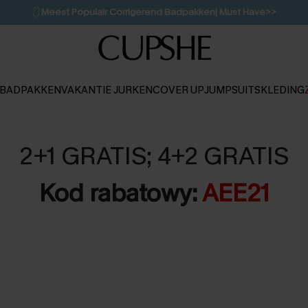
🩱
Meest Populair Corrigerend Badpakken| Must Have>>
👙
Koop 3, krijg 15% korting | CODE: SW15
💌Abonneer je & ontvang tot 15% korting>>
1D:9H:45M:10S
BADPAKKEN
VAKANTIE JURKEN
COVER UP
JUMPSUITS
KLEDING
2+1 GRATIS; 4+2 GRATIS
Kod rabatowy:
AEE21