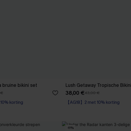
bruine bikini set
Lush Getaway Tropische Bikin
38,00 €
 €
43,00 €
0% korting
【AG18】2 met 10% korting
High Waist
0% korting
【AG18】2 met 10% korting
-11%