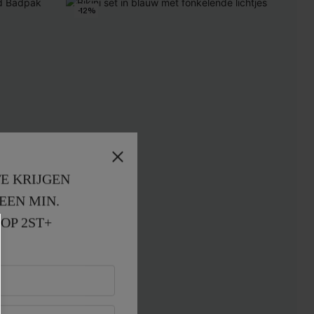
-12%
E KRIJGEN
EEN MIN. 
OP 2ST+