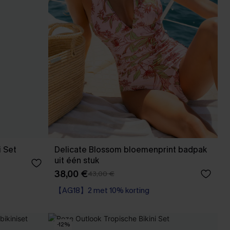
i Set
Delicate Blossom bloemenprint badpak
uit één stuk
38,00 €
43,00 €
【AG18】2 met 10% korting
Corrigerend badpak
【AG18】2 met 10% korting
-12%