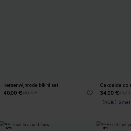
Kersenwijnrode bikini set
Gekoelde cola 
40,00 €
34,00 €
46,00 €
43,00
【AG18】2 met 1
High Waist
【AG18】2 met 1
-12%
-11%