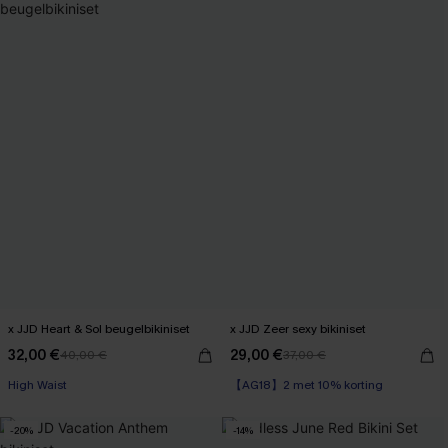
x JJD Heart & Sol beugelbikiniset
x JJD Zeer sexy bikiniset
32,00 €
29,00 €
40,00 €
37,00 €
High Waist
【AG18】2 met 10% korting
-20%
-14%