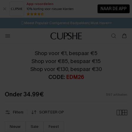
App-voordelen
NAAR DE APP
10% korting voor nieuwe klanten
LAATSTE KANS
⚡️
| Tot 50% korting>>
🩱
Meest Populair Corrigerend Badpakken| Must Have>>
💌Abonneer je & ontvang tot 15% korting>>
👙
Koop 3, krijg 15% korting | CODE: SW15
Shop voor €1, bespaar €5
Shop voor €85, bespaar €15
Shop voor €130, bespaar €30
CODE:
EDM26
Onder 34.99€
597
artikelen
Filters
SORTEER OP
Nieuw
Sale
Feest