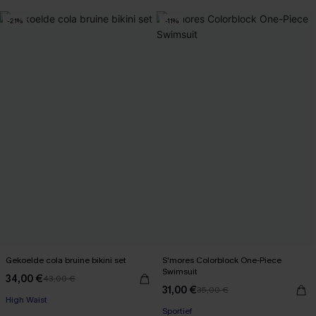
-21%
-11%
Gekoelde cola bruine bikini set
S'mores Colorblock One-Piece
Swimsuit
34,00 €
43,00 €
【AG18】2 met 10% korting
31,00 €
35,00 €
【AG18】2 met 10% korting
High Waist
Sportief