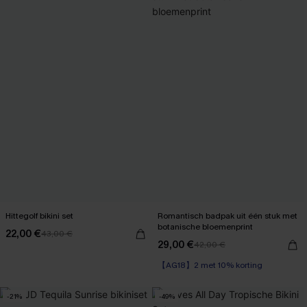
Hittegolf bikini set
Romantisch badpak uit één stuk met
botanische bloemenprint
22,00 €
43,00 €
29,00 €
42,00 €
【AG18】2 met 10% korting
-21%
-49%