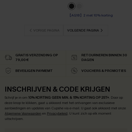
【AG18】2 met 10% korting
VORIGE PAGINA
VOLGENDE PAGINA
GRATIS VERZENDING OP
RETOURNEREN BINNEN 30
79,00 €
DAGEN
BEVEILIGEN PAYMEMT
VOUCHERS & PROMOTIES
INSCHRIJVEN & CODE KRIJGEN
Schrijf je in om
10% KORTING GEEN MIN. & 15% KORTING OP 2ST+
.
Door op
deze knop te klikken, gaat u akkoord met het ontvangen van exclusieve
aanbiedingen en updates van Cupshe via e-mail. U gaat ook akkoord met onze
Algemene Voorwaarden
en
Privacybeleid
. U kunt zich op elk moment
uitschrijven.