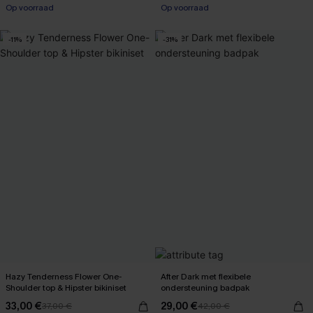
Op voorraad
Op voorraad
【AG18】2 met 10% korting
【AG18】2 met 10% korting
-11%
-31%
Hazy Tenderness Flower One-
After Dark met flexibele
Shoulder top & Hipster bikiniset
ondersteuning badpak
33,00 €
29,00 €
37,00 €
42,00 €
【AG18】2 met 10% korting