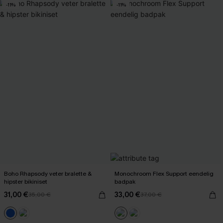
-11%
-11%
Boho Rhapsody veter bralette &
Monochroom Flex Support eendelig
hipster bikiniset
badpak
31,00 €
33,00 €
35,00 €
37,00 €
【AG18】2 met 10% korting
【AG18】2 met 10% korting