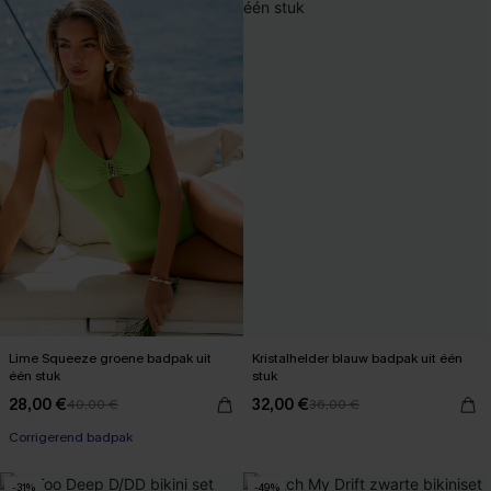
Lime Squeeze groene badpak uit
Kristalhelder blauw badpak uit één
één stuk
stuk
28,00 €
32,00 €
40,00 €
36,00 €
Corrigerend badpak
-31%
-49%