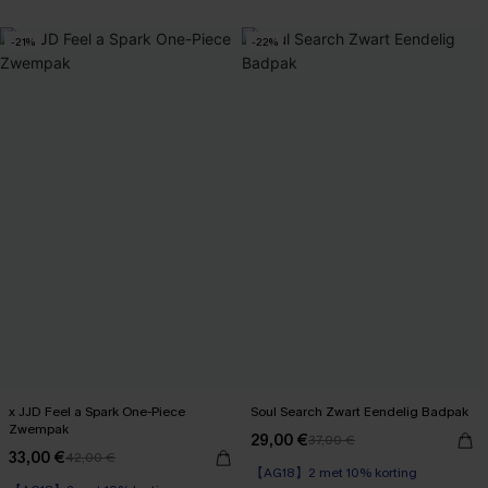
【AG18】2 met 10% korting
【AG18】2 met 10% korting
-21%
-22%
x JJD Feel a Spark One-Piece
Soul Search Zwart Eendelig Badpak
Zwempak
29,00 €
37,00 €
33,00 €
42,00 €
【AG18】2 met 10% korting