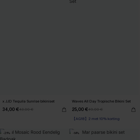
x JJD Tequila Sunrise bikiniset
Waves All Day Tropische Bikini Set
34,00 €
25,00 €
43,00 €
49,00 €
【AG18】2 met 10% korting
-21%
-14%