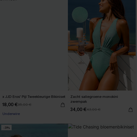
x JJD Eros' Pijl Tweekleurige Bikiniset
Zacht saliegroene monokini
zwempak
18,00 €
35,00 €
34,00 €
43,00 €
Underwire
-31%