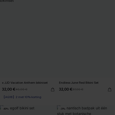
x JJD Vacation Anthem bikiniset
Endless June Red Bikini Set
32,00 €
32,00 €
40,00 €
37,00 €
【AG18】2 met 10% korting
-49%
-31%