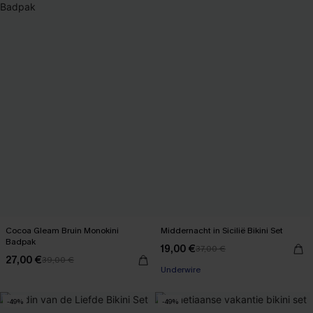
Cocoa Gleam Bruin Monokini
Middernacht in Sicilië Bikini Set
Badpak
19,00 €
37,00 €
27,00 €
39,00 €
Underwire
-49%
-49%