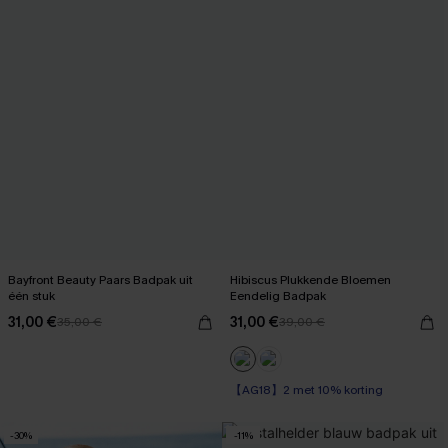
Bayfront Beauty Paars Badpak uit
Hibiscus Plukkende Bloemen
één stuk
Eendelig Badpak
31,00 €
31,00 €
35,00 €
39,00 €
【AG18】2 met 10% korting
-30%
-11%