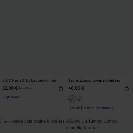
x JJD Heart & Sol beugelbikiniset
Secret Lagoon zwarte bikini set
32,00 €
46,00 €
40,00 €
High Waist
【AG18】2 met 10% korting
Op voorraad
【AG18】2 met 10% korting
-21%