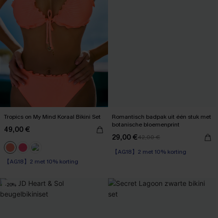
Tropics on My Mind Koraal Bikini Set
Romantisch badpak uit één stuk met
botanische bloemenprint
49,00 €
29,00 €
42,00 €
【AG18】2 met 10% korting
【AG18】2 met 10% korting
High Waist
【AG18】2 met 10% korting
-20%