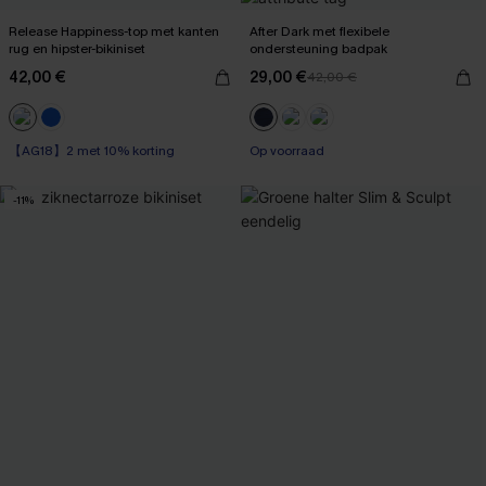
Release Happiness-top met kanten
After Dark met flexibele
rug en hipster-bikiniset
ondersteuning badpak
42,00 €
29,00 €
42,00 €
【AG18】2 met 10% korting
Op voorraad
Op voorraad
【AG18】2 met 10% korting
-11%