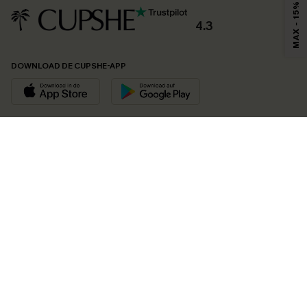
MAX - 15%
4.3
DOWNLOAD DE CUPSHE-APP
VOLG ONS OP
©2026 CUPSHE EU
Bekijk onze
algemene voorwaarden
,
privacybeleid
en
toegankelijkheidsverklaring
.
Cookie-beheer