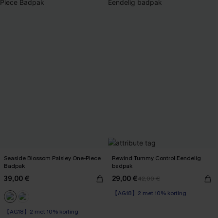
Seaside Blossom Paisley One-Piece
Rewind Tummy Control Eendelig
Badpak
badpak
39,00 €
29,00 €
42,00 €
【AG18】2 met 10% korting
Op voorraad
【AG18】2 met 10% korting
【AG18】2 met 10% korting
Op voorraad