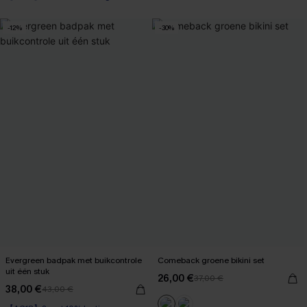
-12%
-30%
Evergreen badpak met buikcontrole
Comeback groene bikini set
uit één stuk
26,00 €
37,00 €
38,00 €
43,00 €
【AG18】2 met 10% korting