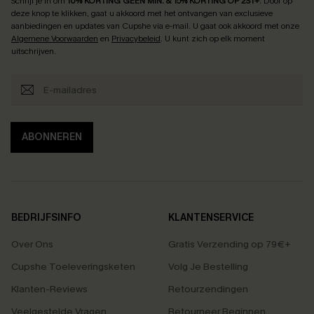
Schrijf je in om
10% KORTING GEEN MIN. & 15% KORTING OP 2ST+
.
Door op
deze knop te klikken, gaat u akkoord met het ontvangen van exclusieve
aanbiedingen en updates van Cupshe via e-mail. U gaat ook akkoord met onze
Algemene Voorwaarden
en
Privacybeleid
. U kunt zich op elk moment
uitschrijven.
ABONNEREN
BEDRIJFSINFO
KLANTENSERVICE
Over Ons
Gratis Verzending op 79€+
Cupshe Toeleveringsketen
Volg Je Bestelling
Klanten-Reviews
Retourzendingen
Veelgestelde Vragen
Retourneer Beginnen