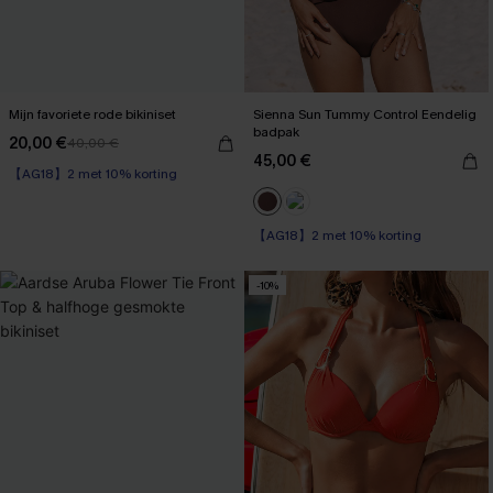
Mijn favoriete rode bikiniset
Sienna Sun Tummy Control Eendelig
badpak
20,00 €
40,00 €
【AG18】2 met 10% korting
45,00 €
High Waist
【AG18】2 met 10% korting
【AG18】2 met 10% korting
Op voorraad
【AG18】2 met 10% korting
-10%