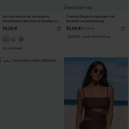
Set van zwarte en eucalyptus
Coastal Elegance badpak met
omwikkelde bikinitop en broekje met
flexibele ondersteuning
hoge taille
39,00 €
35,00 €
39,00 €
【AG18】2 met 10% korting
Op voorraad
【AG18】2 met 10% korting
Op voorraad
-50%