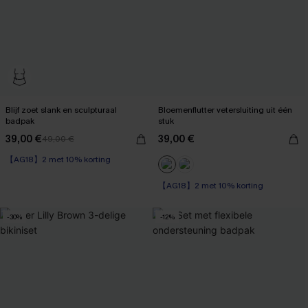
Blijf zoet slank en sculpturaal
Bloemenflutter vetersluiting uit één
badpak
stuk
39,00 €
39,00 €
49,00 €
【AG18】2 met 10% korting
Op voorraad
【AG18】2 met 10% korting
【AG18】2 met 10% korting
Op voorraad
【AG18】2 met 10% korting
-30%
-12%