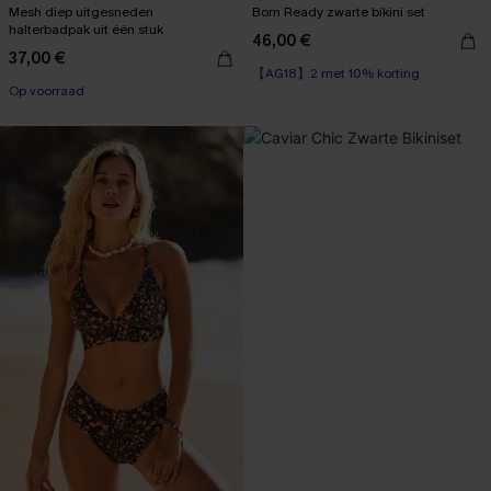
Mesh diep uitgesneden
Born Ready zwarte bikini set
halterbadpak uit één stuk
46,00 €
【AG18】2 met 10% korting
37,00 €
Op voorraad
Op voorraad
【AG18】2 met 10% korting