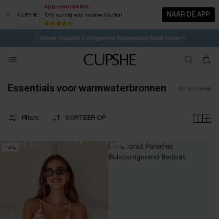
App-voordelen
NAAR DE APP
10% korting voor nieuwe klanten
LAATSTE KANS
⚡️
| Tot 50% korting>>
🩱
Meest Populair Corrigerend Badpakken| Must Have>>
1D:7H:34M:23S
👙
Koop 3, krijg 15% korting | CODE: SW15
💌Abonneer je & ontvang tot 15% korting>>
Essentials voor warmwaterbronnen
62
artikelen
Filters
SORTEER OP
-12%
-11%