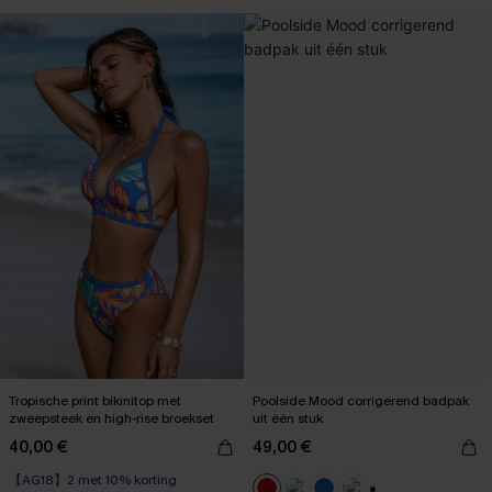
【AG18】2 met 10% korting
Tropische print bikinitop met
Poolside Mood corrigerend badpak
zweepsteek en high-rise broekset
uit één stuk
40,00 €
49,00 €
【AG18】2 met 10% korting
High Waist