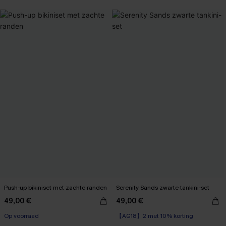
【AG18】2 met 10% korting
Push-up bikiniset met zachte randen
Serenity Sands zwarte tankini-set
49,00 €
49,00 €
【AG18】2 met 10% korting
Op voorraad
Op voorraad