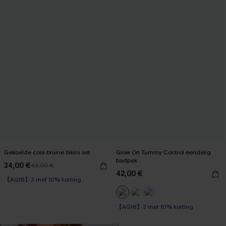
Gekoelde cola bruine bikini set
Glow On Tummy Control eendelig
badpak
34,00 €
43,00 €
【AG18】2 met 10% korting
42,00 €
High Waist
【AG18】2 met 10% korting
【AG18】2 met 10% korting
Op voorraad
【AG18】2 met 10% korting