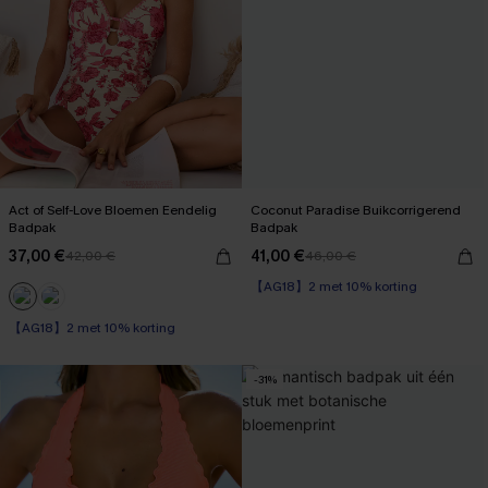
Act of Self-Love Bloemen Eendelig
Coconut Paradise Buikcorrigerend
Badpak
Badpak
37,00 €
41,00 €
42,00 €
46,00 €
【AG18】2 met 10% korting
Op voorraad
【AG18】2 met 10% korting
【AG18】2 met 10% korting
Op voorraad
【AG18】2 met 10% korting
-31%