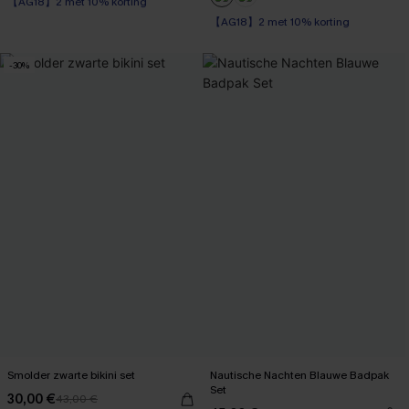
【AG18】2 met 10% korting
Corrigerend badpak
Op voorraad
【AG18】2 met 10% korting
【AG18】2 met 10% korting
-30%
Smolder zwarte bikini set
Nautische Nachten Blauwe Badpak
Set
30,00 €
43,00 €