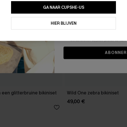
GA NAAR CUPSHE-US
Door je contactgegevens in te vullen e
je akkoord met onze
Algemene Voorw
HIER BLIJVEN
stemt er tevens mee in om herhaalde
en gepersonaliseerde marketingbericht
winkelwagen) en e-mails van Cupshe 
niet vereist voor een aankoop. We kunn
informatie gebruiken om producten e
die aansluiten bij jouw profiel. Je ku
ABONNER
en glitterbruine bikiniset
Wild One zebra bikiniset
49,00 €