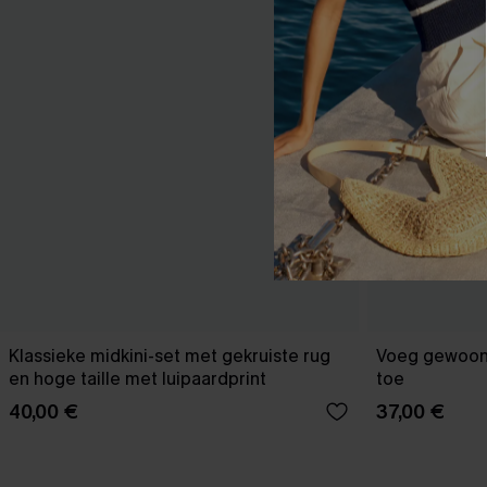
Klassieke midkini-set met gekruiste rug
Voeg gewoon e
en hoge taille met luipaardprint
toe
40,00 €
37,00 €