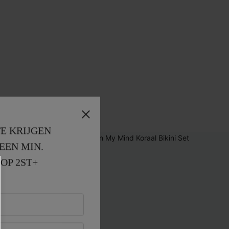
E KRIJGEN
EEN MIN. 
OP 2ST+