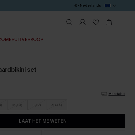
€ / Nederlands
ZOMERUITVERKOOP
aardbikini set
Maattabel
8)
M(40)
L(42)
XL(44)
LAAT HET ME WETEN