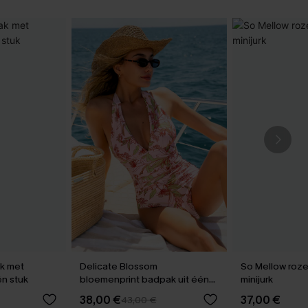
k met
Delicate Blossom
So Mellow roz
én stuk
bloemenprint badpak uit één
minijurk
stuk
38,00 €
37,00 €
43,00 €