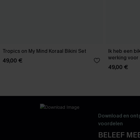
Tropics on My Mind Koraal Bikini Set
Ik heb een bi
werking voor 
49,00 €
49,00 €
Download en ontg
voordelen
BELEEF MEE