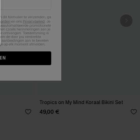
n dit formulier te verzenden, ga
aarden
en ons
Privacybeleid
. Je
 geautomatiseerde promotionele
en (zoals herinneringen aan je
te ontvangen. Toestemming is
en de door jou verstrekte
n aanbiedingen aan te bevelen
nt je op elk moment afmelden.
EN
Tropics on My Mind Koraal Bikini Set
49,00 €