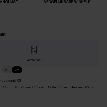
ANGLIJST
VERGELIJKBARE WINKELS
unt
Verstelbaar
IN
CM
raagmaat:
XS
:
173 cm
Borstbeeld:
85 cm
Taille:
60 cm
Heupen:
90 cm