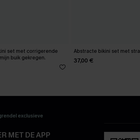
kini set met corrigerende
Abstracte bikini set met str
mijn buik gekregen.
37,00 €
rendel exclusieve
R MET DE APP