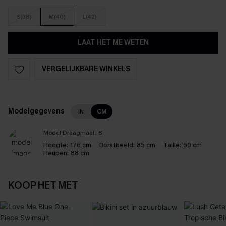
S(38)
M(40)
L(42)
LAAT HET ME WETEN
VERGELIJKBARE WINKELS
Modelgegevens
IN
CM
Model Draagmaat:
S
Hoogte:
176 cm
Borstbeeld:
85 cm
Taille:
60 cm
Heupen:
88 cm
KOOP HET MET