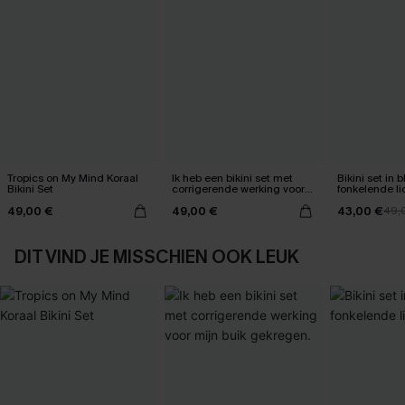
Tropics on My Mind Koraal
Ik heb een bikini set met
Bikini set in
Bikini Set
corrigerende werking voor
fonkelende li
mijn buik gekregen.
49,00 €
49,00 €
43,00 €
49,
DIT VIND JE MISSCHIEN OOK LEUK