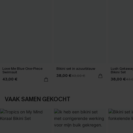
Love Me Blue One-Piece
Bikini set in azuurblauw
Lush Getaway
Swimsuit
Bikini Set
38,00 €
43,00 €
43,00 €
38,00 €
43,
VAAK SAMEN GEKOCHT