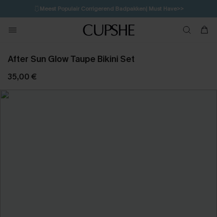
🩱
Meest Populair Corrigerend Badpakken| Must Have>>
💌Abonneer je & ontvang tot 15% korting>>
👙
Koop 3, krijg 15% korting | CODE: SW15
After Sun Glow Taupe Bikini Set
35,00 €