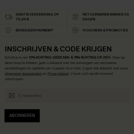
GRATIS VERZENDING OP
RETOURNEREN BINNEN 30
79,00 €
DAGEN
BEVEILIGEN PAYMEMT
VOUCHERS & PROMOTIES
INSCHRIJVEN & CODE KRIJGEN
Schrijf je in om
10% KORTING GEEN MIN. & 15% KORTING OP 2ST+
.
Door op
deze knop te klikken, gaat u akkoord met het ontvangen van exclusieve
aanbiedingen en updates van Cupshe via e-mail. U gaat ook akkoord met onze
Algemene Voorwaarden
en
Privacybeleid
. U kunt zich op elk moment
uitschrijven.
ABONNEREN