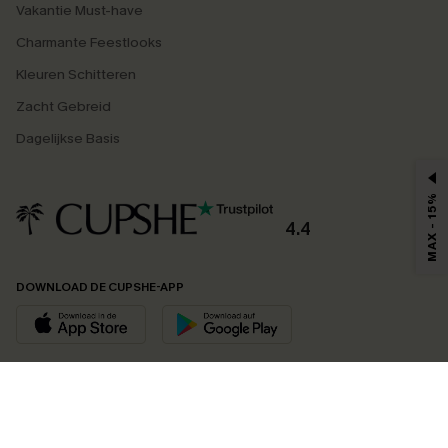
Vakantie Must-have
Charmante Feestlooks
Kleuren Schitteren
Zacht Gebreid
Dagelijkse Basis
MAX - 15%
4.4
DOWNLOAD DE CUPSHE-APP
VOLG ONS OP