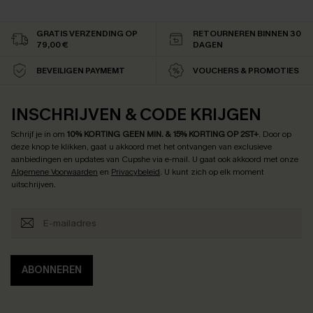
GRATIS VERZENDING OP
RETOURNEREN BINNEN 30
79,00 €
DAGEN
BEVEILIGEN PAYMEMT
VOUCHERS & PROMOTIES
INSCHRIJVEN & CODE KRIJGEN
Schrijf je in om
10% KORTING GEEN MIN. & 15% KORTING OP 2ST+
.
Door op
deze knop te klikken, gaat u akkoord met het ontvangen van exclusieve
aanbiedingen en updates van Cupshe via e-mail. U gaat ook akkoord met onze
Algemene Voorwaarden
en
Privacybeleid
. U kunt zich op elk moment
uitschrijven.
ABONNEREN