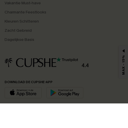
Vakantie Must-have
Charmante Feestlooks
Kleuren Schitteren
Zacht Gebreid
Dagelijkse Basis
MAX - 15%
4.4
DOWNLOAD DE CUPSHE-APP
VOLG ONS OP