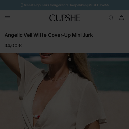
🩱
Meest Populair Corrigerend Badpakken| Must Have>>
💌Abonneer je & ontvang tot 15% korting>>
👙
Koop 3, krijg 15% korting | CODE: SW15
Angelic Veil Witte Cover-Up Mini Jurk
34,00 €