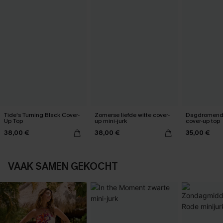
Tide's Turning Black Cover-
Zomerse liefde witte cover-
Dagdromend
Up Top
up mini-jurk
cover-up top
38,00 €
38,00 €
35,00 €
VAAK SAMEN GEKOCHT