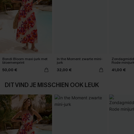
Bondi Bloom maxi-jurk met
In the Moment zwarte mini-
Zondagmidda
bloemenprint
jurk
Rode minijur
50,00 €
32,00 €
41,00 €
DIT VIND JE MISSCHIEN OOK LEUK