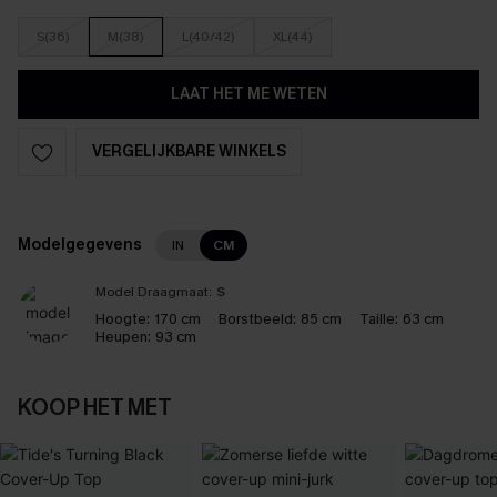
S(36)
M(38)
L(40/42)
XL(44)
LAAT HET ME WETEN
VERGELIJKBARE WINKELS
Modelgegevens
IN
CM
Model Draagmaat:
S
Hoogte:
170 cm
Borstbeeld:
85 cm
Taille:
63 cm
Heupen:
93 cm
KOOP HET MET