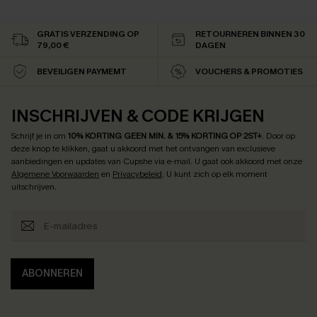
GRATIS VERZENDING OP
RETOURNEREN BINNEN 30
79,00 €
DAGEN
BEVEILIGEN PAYMEMT
VOUCHERS & PROMOTIES
INSCHRIJVEN & CODE KRIJGEN
Schrijf je in om
10% KORTING GEEN MIN. & 15% KORTING OP 2ST+
.
Door op
deze knop te klikken, gaat u akkoord met het ontvangen van exclusieve
aanbiedingen en updates van Cupshe via e-mail. U gaat ook akkoord met onze
Algemene Voorwaarden
en
Privacybeleid
. U kunt zich op elk moment
uitschrijven.
ABONNEREN