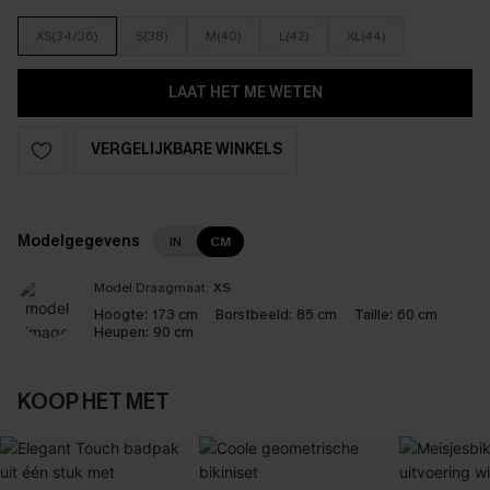
XS(34/36)
S(38)
M(40)
L(42)
XL(44)
LAAT HET ME WETEN
VERGELIJKBARE WINKELS
Modelgegevens
IN
CM
Model Draagmaat:
XS
Hoogte:
173 cm
Borstbeeld:
85 cm
Taille:
60 cm
Heupen:
90 cm
KOOP HET MET