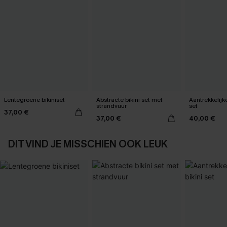
Lentegroene bikiniset
Abstracte bikini set met
Aantrekkelijk
strandvuur
set
37,00 €
37,00 €
40,00 €
DIT VIND JE MISSCHIEN OOK LEUK