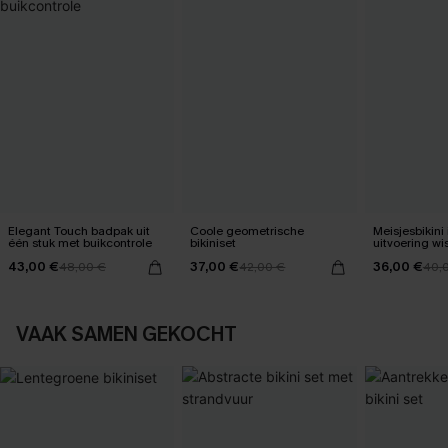
Elegant Touch badpak uit
Coole geometrische
Meisjesbikini
één stuk met buikcontrole
bikiniset
uitvo
43,00 €
37,00 €
36,00 €
48,00 €
42,00 €
40,
VAAK SAMEN GEKOCHT