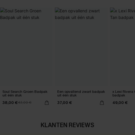
Soul Search Groen Badpak
Een opvallend zwart badpak
x Lexi Rivera
uit één stuk
uit één stuk
badpak
38,00 €
37,00 €
49,00 €
43,00 €
KLANTEN REVIEWS