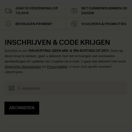
GRATIS VERZENDING OP
RETOURNEREN BINNEN 30
79,00 €
DAGEN
BEVEILIGEN PAYMEMT
VOUCHERS & PROMOTIES
INSCHRIJVEN & CODE KRIJGEN
Schrijf je in om
10% KORTING GEEN MIN. & 15% KORTING OP 2ST+
.
Door op
deze knop te klikken, gaat u akkoord met het ontvangen van exclusieve
aanbiedingen en updates van Cupshe via e-mail. U gaat ook akkoord met onze
Algemene Voorwaarden
en
Privacybeleid
. U kunt zich op elk moment
uitschrijven.
ABONNEREN