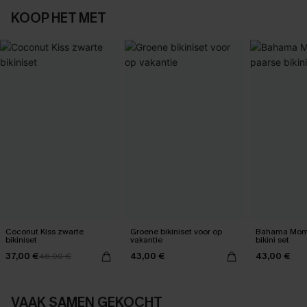
KOOP HET MET
Coconut Kiss zwarte
Groene bikiniset voor op
Bahama Mom
bikiniset
vakantie
bikini set
37,00 €
43,00 €
43,00 €
46,00 €
VAAK SAMEN GEKOCHT