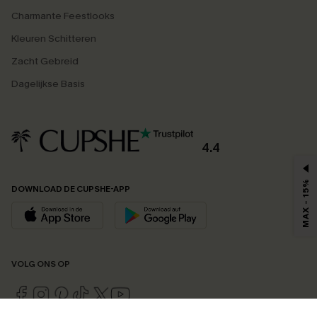
Charmante Feestlooks
Kleuren Schitteren
Zacht Gebreid
Dagelijkse Basis
4.4
MAX - 15%
DOWNLOAD DE CUPSHE-APP
VOLG ONS OP