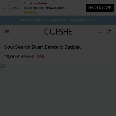
App-voordelen
NAAR DE APP
10% korting voor nieuwe klanten
LAATSTE KANS
⚡️
| Tot 50% korting>>
🩱
Meest Populair Corrigerend Badpakken| Must Have>>
💌Abonneer je & ontvang tot 15% korting>>
👙
Koop 3, krijg 15% korting | CODE: SW15
Soul Search Zwart Eendelig Badpak
29,00 €
37,00 €
-22%