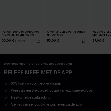
Perfect Score tweekleurige
Silver Screen Zwart Badpak
Waarheid of 
monokini zwemkleding
uit één stuk
Monokini Ba
33,00 €
53,00 €
37,00 €
37,00 €
Download en ontgrendel exclusieve voordelen
BELEEF MEER MET DE APP
10% korting voor nieuwe klanten
Wees als eerste op de hoogte van exclusieve drops
Real-time besteltracking
Geniet van eenvoudig retourneren via de app