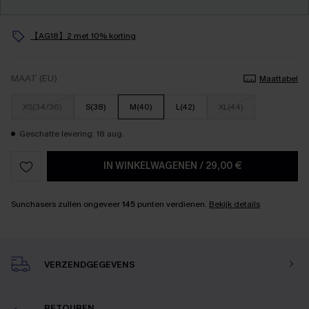
【AG18】2 met 10% korting
MAAT (EU)
Maattabel
XS(34/36)
S(38)
M(40)
L(42)
XL(44)
Geschatte levering: 18 aug.
IN WINKELWAGENEN
/
29,00 €
Sunchasers zullen ongeveer
145
punten verdienen.
Bekijk details
VERZENDGEGEVENS
RETOUREN