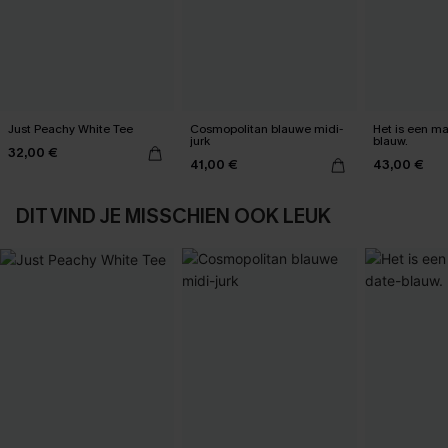
Just Peachy White Tee
Cosmopolitan blauwe midi-
Het is een max
jurk
blauw.
32,00 €
41,00 €
43,00 €
DIT VIND JE MISSCHIEN OOK LEUK