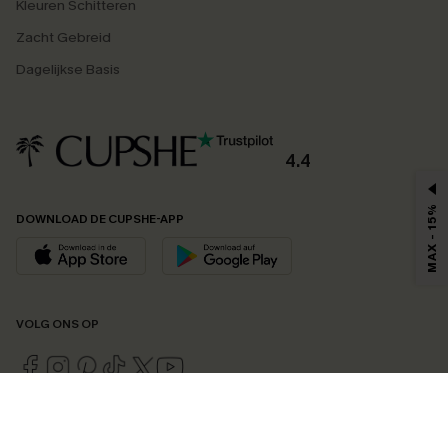
Kleuren Schitteren
Zacht Gebreid
Dagelijkse Basis
4.4
MAX - 15%
DOWNLOAD DE CUPSHE-APP
VOLG ONS OP