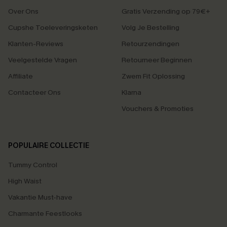
Over Ons
Gratis Verzending op 79€+
Cupshe Toeleveringsketen
Volg Je Bestelling
Klanten-Reviews
Retourzendingen
Veelgestelde Vragen
Retourneer Beginnen
Affiliate
Zwem Fit Oplossing
Contacteer Ons
Klarna
Vouchers & Promoties
POPULAIRE COLLECTIE
Tummy Control
High Waist
Vakantie Must-have
Charmante Feestlooks