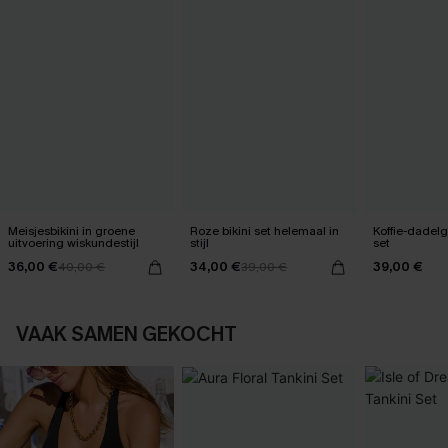
Meisjesbikini in groene
Roze bikini set helemaal in
Koffie-dadelg
uitvoering wiskundestijl
stijl
set
36,00 €
34,00 €
39,00 €
40,00 €
39,00 €
VAAK SAMEN GEKOCHT