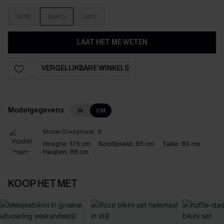
S(38)
M(40)
L(42)
LAAT HET ME WETEN
VERGELIJKBARE WINKELS
Modelgegevens
IN
CM
Model Draagmaat:
S
Hoogte:
176 cm
Borstbeeld:
85 cm
Taille:
60 cm
Heupen:
88 cm
KOOP HET MET