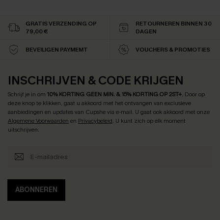
GRATIS VERZENDING OP
RETOURNEREN BINNEN 30
79,00 €
DAGEN
BEVEILIGEN PAYMEMT
VOUCHERS & PROMOTIES
INSCHRIJVEN & CODE KRIJGEN
Schrijf je in om
10% KORTING GEEN MIN. & 15% KORTING OP 2ST+
.
Door op
deze knop te klikken, gaat u akkoord met het ontvangen van exclusieve
aanbiedingen en updates van Cupshe via e-mail. U gaat ook akkoord met onze
Algemene Voorwaarden
en
Privacybeleid
. U kunt zich op elk moment
uitschrijven.
ABONNEREN