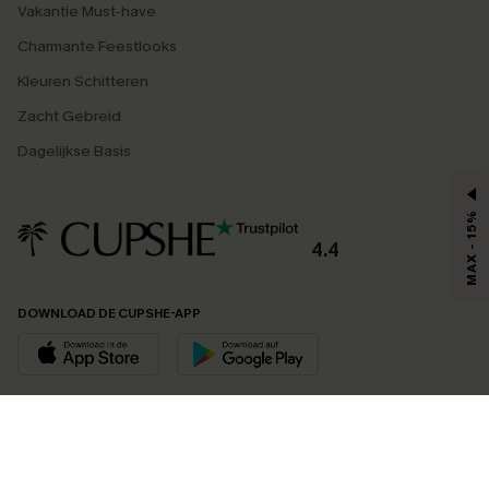
Vakantie Must-have
Charmante Feestlooks
Kleuren Schitteren
Zacht Gebreid
Dagelijkse Basis
MAX - 15%
4.4
DOWNLOAD DE CUPSHE-APP
VOLG ONS OP