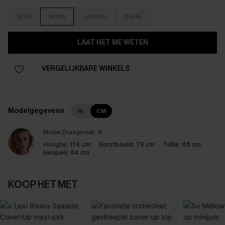
S(36)
M(38)
L(40/42)
XL(44)
LAAT HET ME WETEN
VERGELIJKBARE WINKELS
Modelgegevens
IN
CM
Model Draagmaat:
S
Hoogte:
174 cm
Borstbeeld:
79 cm
Taille:
65 cm
Heupen:
94 cm
KOOP HET MET