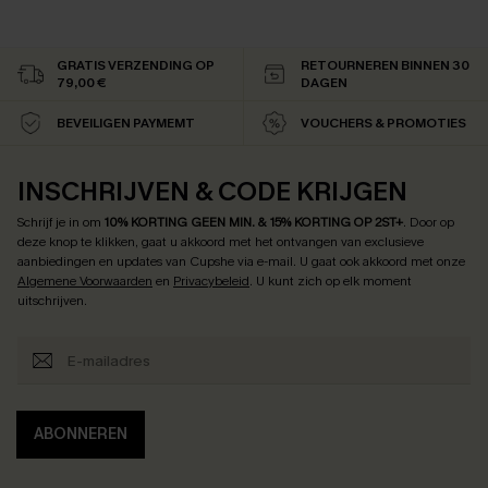
GRATIS VERZENDING OP
RETOURNEREN BINNEN 30
79,00 €
DAGEN
BEVEILIGEN PAYMEMT
VOUCHERS & PROMOTIES
INSCHRIJVEN & CODE KRIJGEN
Schrijf je in om
10% KORTING GEEN MIN. & 15% KORTING OP 2ST+
.
Door op
deze knop te klikken, gaat u akkoord met het ontvangen van exclusieve
aanbiedingen en updates van Cupshe via e-mail. U gaat ook akkoord met onze
Algemene Voorwaarden
en
Privacybeleid
. U kunt zich op elk moment
uitschrijven.
ABONNEREN