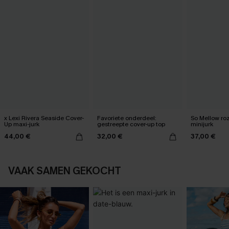
x Lexi Rivera Seaside Cover-
Favoriete onderdeel:
So Mellow ro
Up maxi-jurk
gestreepte cover-up top
minijurk
44,00 €
32,00 €
37,00 €
VAAK SAMEN GEKOCHT