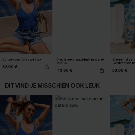
Echte vorm blauwe top
Het is een maxi-jurk in date-
Sterren staan 
blauw.
Gestreepte m
32,00 €
43,00 €
50,00 €
DIT VIND JE MISSCHIEN OOK LEUK