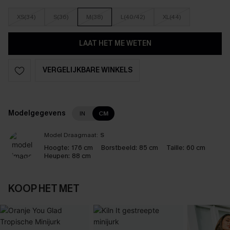
XS(34)
S(36)
M(38)
L(40/42)
XL(44)
LAAT HET ME WETEN
VERGELIJKBARE WINKELS
Modelgegevens
IN
CM
Model Draagmaat:
S
Hoogte:
176 cm
Borstbeeld:
85 cm
Taille:
60 cm
Heupen:
88 cm
KOOP HET MET