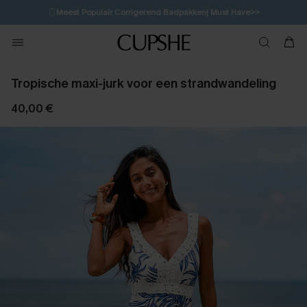
🩱
Meest Populair Corrigerend Badpakken| Must Have>>
12H:26M:17S
👙
Koop 3, krijg 15% korting | CODE: SW15
💌Abonneer je & ontvang tot 15% korting>>
Tropische maxi-jurk voor een strandwandeling
40,00 €