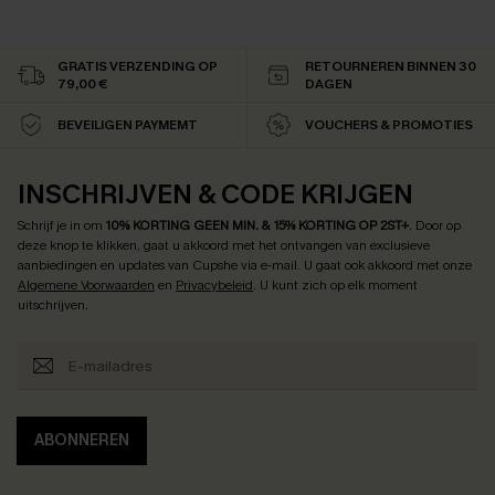
GRATIS VERZENDING OP
RETOURNEREN BINNEN 30
79,00 €
DAGEN
BEVEILIGEN PAYMEMT
VOUCHERS & PROMOTIES
INSCHRIJVEN & CODE KRIJGEN
Schrijf je in om
10% KORTING GEEN MIN. & 15% KORTING OP 2ST+
.
Door op
deze knop te klikken, gaat u akkoord met het ontvangen van exclusieve
aanbiedingen en updates van Cupshe via e-mail. U gaat ook akkoord met onze
Algemene Voorwaarden
en
Privacybeleid
. U kunt zich op elk moment
uitschrijven.
ABONNEREN