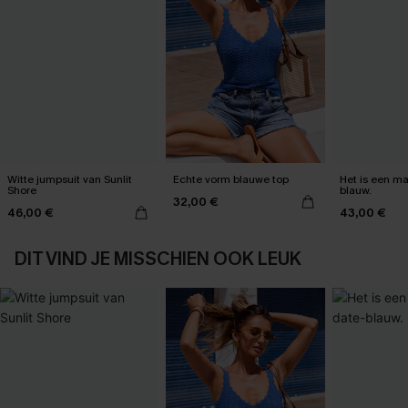
Witte jumpsuit van Sunlit
Echte vorm blauwe top
Het is een max
Shore
blauw.
32,00 €
46,00 €
43,00 €
DIT VIND JE MISSCHIEN OOK LEUK