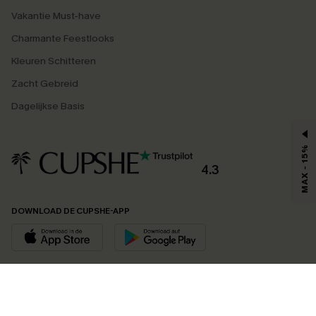
Vakantie Must-have
Charmante Feestlooks
Kleuren Schitteren
Zacht Gebreid
Dagelijkse Basis
MAX - 15%
4.3
DOWNLOAD DE CUPSHE-APP
VOLG ONS OP