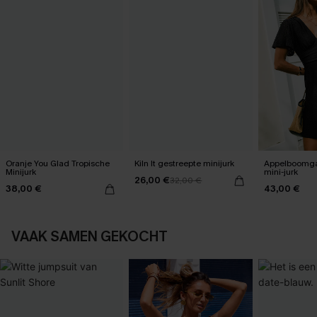
Oranje You Glad Tropische
Kiln It gestreepte minijurk
Appelboomga
Minijurk
mini-jurk
26,00 €
32,00 €
38,00 €
43,00 €
VAAK SAMEN GEKOCHT