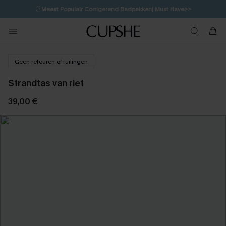
🩱
Meest Populair Corrigerend Badpakken| Must Have>>
1D:12H:54M:47S
👙
Koop 3, krijg 15% korting | CODE: SW15
💌Abonneer je & ontvang tot 15% korting>>
Geen retouren of ruilingen
Strandtas van riet
39,00 €