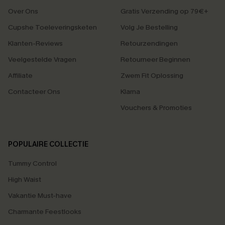
Over Ons
Gratis Verzending op 79€+
Cupshe Toeleveringsketen
Volg Je Bestelling
Klanten-Reviews
Retourzendingen
Veelgestelde Vragen
Retourneer Beginnen
Affiliate
Zwem Fit Oplossing
Contacteer Ons
Klarna
Vouchers & Promoties
POPULAIRE COLLECTIE
Tummy Control
High Waist
Vakantie Must-have
Charmante Feestlooks