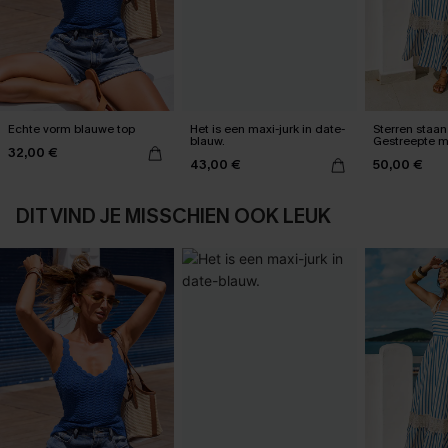
Echte vorm blauwe top
Het is een maxi-jurk in date-
Sterren staan 
blauw.
Gestreepte m
32,00 €
43,00 €
50,00 €
DIT VIND JE MISSCHIEN OOK LEUK