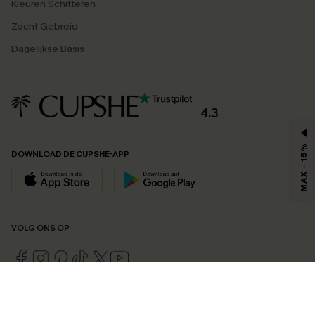
Kleuren Schitteren
Zacht Gebreid
Dagelijkse Basis
4.3
MAX - 15%
DOWNLOAD DE CUPSHE-APP
VOLG ONS OP