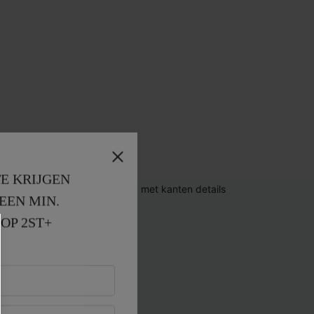
E KRIJGEN
EEN MIN. 
OP 2ST+