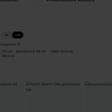
IN
CM
raagmaat:
S
:
170 cm
Borstbeeld:
86 cm
Taille:
60.9 cm
:
88.9 cm