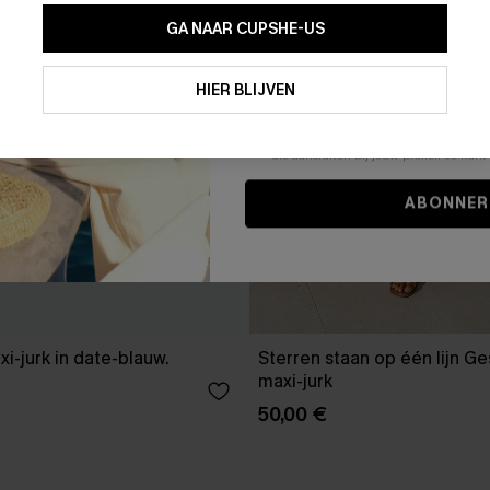
GA NAAR CUPSHE-US
Door je contactgegevens in te vullen e
je akkoord met onze
Algemene Voorw
HIER BLIJVEN
stemt er tevens mee in om herhaalde
en gepersonaliseerde marketingbericht
winkelwagen) en e-mails van Cupshe 
niet vereist voor een aankoop. We kunn
informatie gebruiken om producten e
die aansluiten bij jouw profiel. Je ku
ABONNER
xi-jurk in date-blauw.
Sterren staan op één lijn G
maxi-jurk
50,00 €