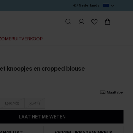
€ / Nederlands
ZOMERUITVERKOOP
et knoopjes en cropped blouse
Maattabel
L(40/42)
XL(44)
LAAT HET ME WETEN
ANGLIJST
VERGELIJKBARE WINKELS