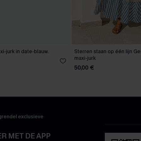
xi-jurk in date-blauw.
Sterren staan op één lijn G
maxi-jurk
50,00 €
rendel exclusieve
R MET DE APP