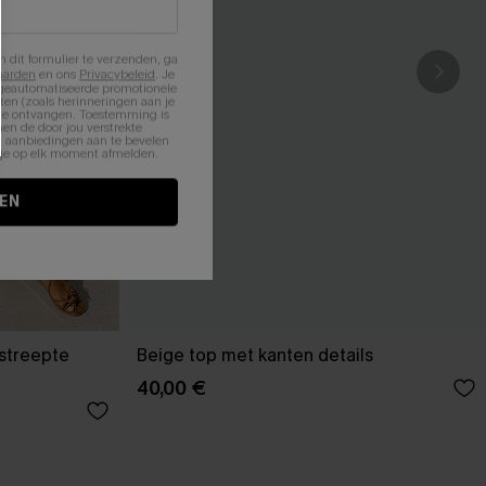
n dit formulier te verzenden, ga
aarden
en ons
Privacybeleid
. Je
 geautomatiseerde promotionele
en (zoals herinneringen aan je
te ontvangen. Toestemming is
en de door jou verstrekte
n aanbiedingen aan te bevelen
nt je op elk moment afmelden.
EN
estreepte
Beige top met kanten details
40,00 €