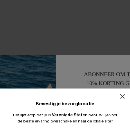
ABONNEER OM T
10% KORTING G
15% KORTING 
Bevestig je bezorglocatie
Het lijkt erop dat je in
Verenigde Staten
bent.
Wil je voor
de beste ervaring overschakelen naar de lokale site?