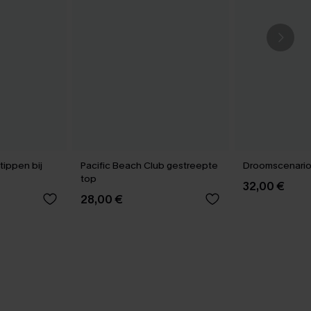
tippen bij
Pacific Beach Club gestreepte
Droomscenario
top
32,00 €
28,00 €