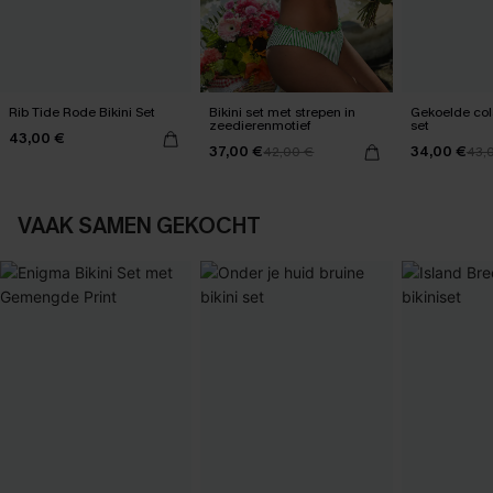
Rib Tide Rode Bikini Set
Bikini set met strepen in
Gekoelde cola
zeedierenmotief
set
43,00 €
37,00 €
34,00 €
42,00 €
43,
VAAK SAMEN GEKOCHT