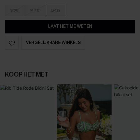
S(38)
M(40)
L(42)
LAAT HET ME WETEN
VERGELIJKBARE WINKELS
KOOP HET MET