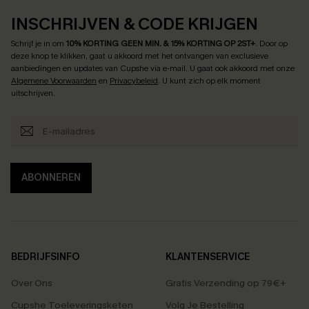
INSCHRIJVEN & CODE KRIJGEN
Schrijf je in om
10% KORTING GEEN MIN. & 15% KORTING OP 2ST+
.
Door op
deze knop te klikken, gaat u akkoord met het ontvangen van exclusieve
aanbiedingen en updates van Cupshe via e-mail. U gaat ook akkoord met onze
Algemene Voorwaarden
en
Privacybeleid
. U kunt zich op elk moment
uitschrijven.
ABONNEREN
BEDRIJFSINFO
KLANTENSERVICE
Over Ons
Gratis Verzending op 79€+
Cupshe Toeleveringsketen
Volg Je Bestelling