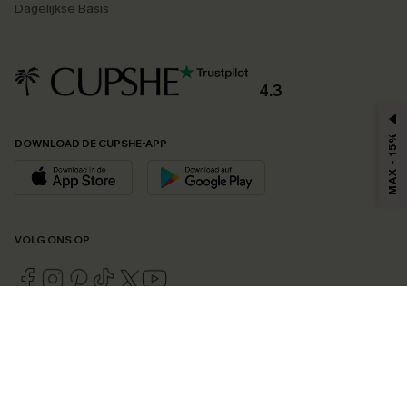
Dagelijkse Basis
4.3
MAX - 15%
DOWNLOAD DE CUPSHE-APP
VOLG ONS OP
©2026 CUPSHE EU
Bekijk onze
algemene voorwaarden
,
privacybeleid
en