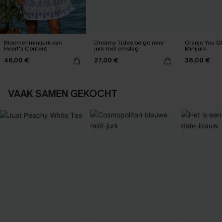
Bloemenminijurk van
Dreamy Tides beige mini-
Oranje You G
Heart's Content
jurk met omslag
Minijurk
46,00 €
27,00 €
38,00 €
VAAK SAMEN GEKOCHT