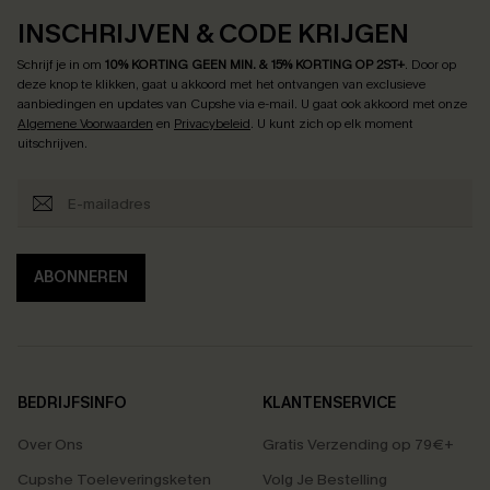
INSCHRIJVEN & CODE KRIJGEN
Schrijf je in om
10% KORTING GEEN MIN. & 15% KORTING OP 2ST+
.
Door op
deze knop te klikken, gaat u akkoord met het ontvangen van exclusieve
aanbiedingen en updates van Cupshe via e-mail. U gaat ook akkoord met onze
Algemene Voorwaarden
en
Privacybeleid
. U kunt zich op elk moment
uitschrijven.
ABONNEREN
BEDRIJFSINFO
KLANTENSERVICE
Over Ons
Gratis Verzending op 79€+
Cupshe Toeleveringsketen
Volg Je Bestelling