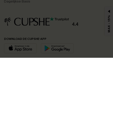
Dagelijkse Basis
MAX - 15%
4.4
DOWNLOAD DE CUPSHE-APP
VOLG ONS OP
©2026 CUPSHE EU
Bekijk onze
algemene voorwaarden
,
privacybeleid
en