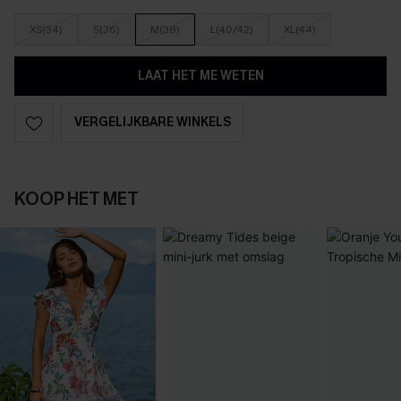
XS(34)
S(36)
M(38)
L(40/42)
XL(44)
LAAT HET ME WETEN
VERGELIJKBARE WINKELS
KOOP HET MET