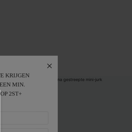
E KRIJGEN
EEN MIN. 
OP 2ST+