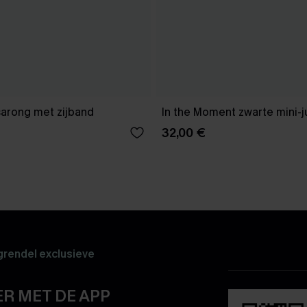
sarong met zijband
In the Moment zwarte mini-j
32,00 €
rendel exclusieve
R MET DE APP