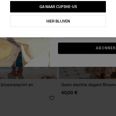
GA NAAR CUPSHE-US
Door je contactgegevens in te vullen e
je akkoord met onze
Algemene Voorw
HIER BLIJVEN
stemt er tevens mee in om herhaalde
en gepersonaliseerde marketingbericht
winkelwagen) en e-mails van Cupshe 
niet vereist voor een aankoop. We kunn
informatie gebruiken om producten e
die aansluiten bij jouw profiel. Je ku
ABONNER
t bloemenprint en
Geen slechte dagen! Bloeme
40,00 €