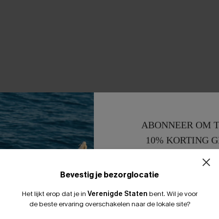
ABONNEER OM T
10% KORTING G
15% KORTING 
Bevestig je bezorglocatie
Het lijkt erop dat je in
Verenigde Staten
bent.
Wil je voor
de beste ervaring overschakelen naar de lokale site?