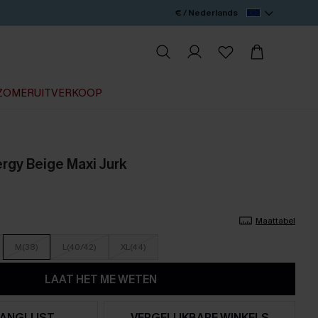
€ / Nederlands
ZOMERUITVERKOOP
rgy Beige Maxi Jurk
Maattabel
M(38)
L(40/42)
XL(44)
LAAT HET ME WETEN
ANGLIJST
VERGELIJKBARE WINKELS