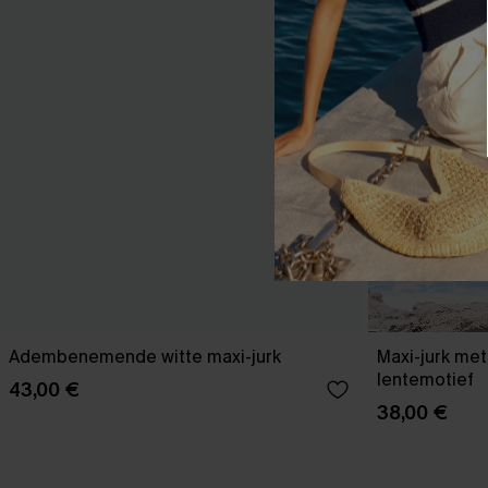
Adembenemende witte maxi-jurk
Maxi-jurk me
lentemotief
43,00 €
38,00 €