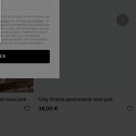
n dit formulier te verzenden, ga
aarden
en ons
Privacybeleid
. Je
 geautomatiseerde promotionele
en (zoals herinneringen aan je
te ontvangen. Toestemming is
en de door jou verstrekte
n aanbiedingen aan te bevelen
nt je op elk moment afmelden.
EN
n maxi jurk
Only Drama gestreepte mini-jurk
36,00 €