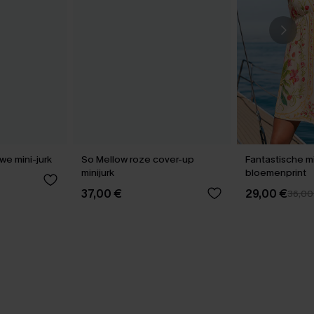
we mini-jurk
So Mellow roze cover-up
Fantastische mi
minijurk
bloemenprint
37,00 €
29,00 €
36,00