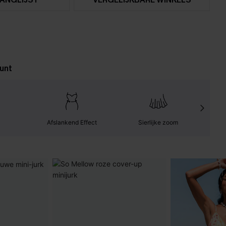
unt
Afslankend Effect
Sierlijke zoom
Gemak