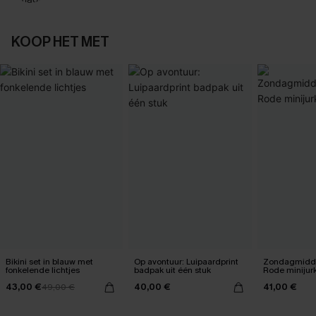
KOOP HET MET
Bikini set in blauw met
Op avontuur: Luipaardprint
Zondagmidda
fonkelende lichtjes
badpak uit één stuk
Rode minijur
43,00 €
40,00 €
41,00 €
49,00 €