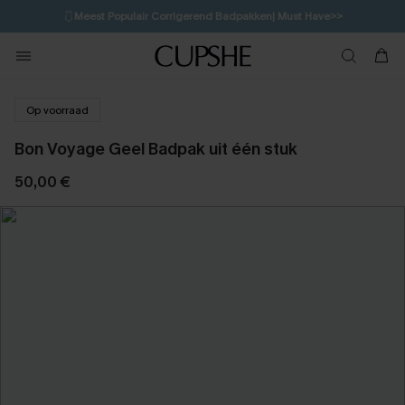
🩱
Meest Populair Corrigerend Badpakken| Must Have>>
💌Abonneer je & ontvang tot 15% korting>>
👙
Koop 3, krijg 15% korting | CODE: SW15
Op voorraad
Bon Voyage Geel Badpak uit één stuk
50,00 €