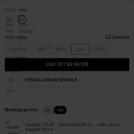
KLEUR:
Geel
MAAT (EU)
Maattabel
XS(34/36)
S(38)
M(40)
L(42)
XL(44)
LAAT HET ME WETEN
VERGELIJKBARE WINKELS
Modelgegevens
IN
CM
Hoogte:
173 cm
Borstbeeld:
85 cm
Taille:
60 cm
Heupen:
90 cm