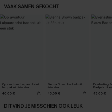
VAAK SAMEN GEKOCHT
Op avontuur: Luipaardprint
Sienna Brown badpak uit
Everlasting 
badpak uit één stuk
één stuk
Badpak uit é
40,00 €
43,00 €
43,00 €
DIT VIND JE MISSCHIEN OOK LEUK