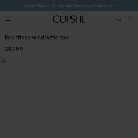
🩱
Meest Populair Corrigerend Badpakken| Must Have>>
2H:35M:15S
👙
Koop 3, krijg 15% korting | CODE: SW15
💌Abonneer je & ontvang tot 15% korting>>
Een frisse wind witte top
28,00 €