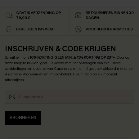
GRATIS VERZENDING OP
RETOURNEREN BINNEN 30
79,00 €
DAGEN
BEVEILIGEN PAYMEMT
VOUCHERS & PROMOTIES
INSCHRIJVEN & CODE KRIJGEN
Schrijf je in om
10% KORTING GEEN MIN. & 15% KORTING OP 2ST+
.
Door op
deze knop te klikken, gaat u akkoord met het ontvangen van exclusieve
aanbiedingen en updates van Cupshe via e-mail. U gaat ook akkoord met onze
Algemene Voorwaarden
en
Privacybeleid
. U kunt zich op elk moment
uitschrijven.
ABONNEREN