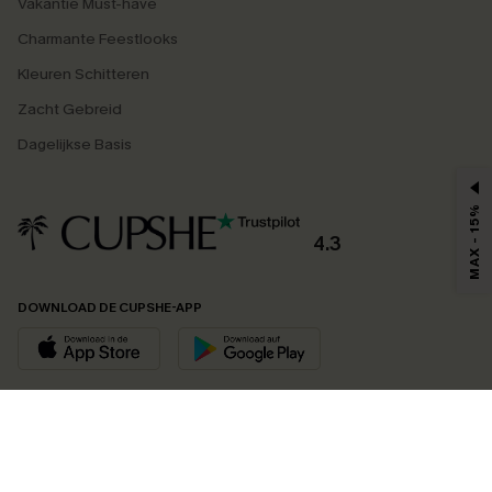
Vakantie Must-have
Charmante Feestlooks
Kleuren Schitteren
Zacht Gebreid
Dagelijkse Basis
MAX - 15%
4.3
DOWNLOAD DE CUPSHE-APP
VOLG ONS OP