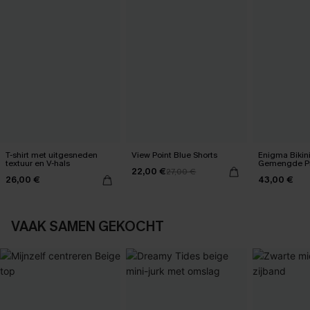
T-shirt met uitgesneden
View Point Blue Shorts
Enigma Bikin
textuur en V-hals
Gemengde Pr
22,00 €
27,00 €
26,00 €
43,00 €
VAAK SAMEN GEKOCHT