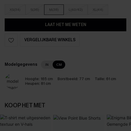
XS(34)
S(36)
M(38)
L(40/42)
XL(44)
LAAT HET ME WETEN
VERGELIJKBARE WINKELS
Modelgegevens
IN
CM
Hoogte:
165 cm
Borstbeeld:
77 cm
Taille:
61 cm
Heupen:
81 cm
KOOP HET MET