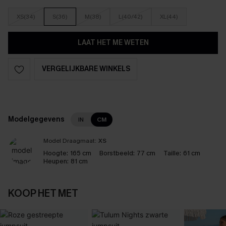
XS(34)
S(36)
M(38)
L(40/42)
XL(44)
LAAT HET ME WETEN
VERGELIJKBARE WINKELS
Modelgegevens
IN
CM
Model Draagmaat:
XS
Hoogte:
165 cm
Borstbeeld:
77 cm
Taille:
61 cm
Heupen:
81 cm
KOOP HET MET