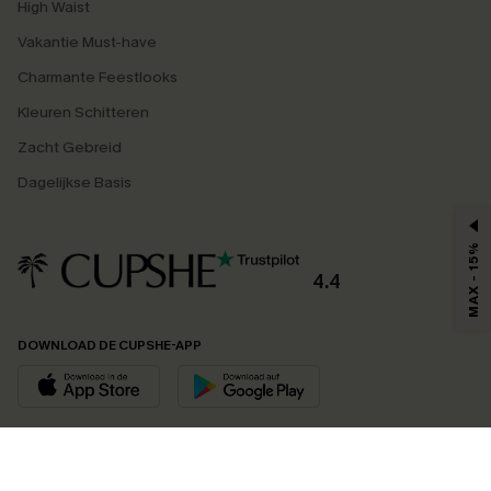
High Waist
Vakantie Must-have
Charmante Feestlooks
Kleuren Schitteren
Zacht Gebreid
Dagelijkse Basis
MAX - 15%
4.4
DOWNLOAD DE CUPSHE-APP
VOLG ONS OP