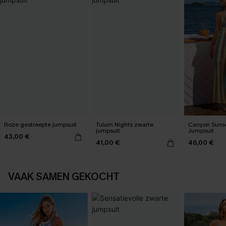
Roze gestreepte jumpsuit
Tulum Nights zwarte
Canyon Sunse
jumpsuit
Jumpsuit
43,00 €
41,00 €
46,00 €
VAAK SAMEN GEKOCHT