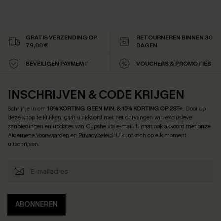
GRATIS VERZENDING OP
RETOURNEREN BINNEN 30
79,00 €
DAGEN
BEVEILIGEN PAYMEMT
VOUCHERS & PROMOTIES
INSCHRIJVEN & CODE KRIJGEN
Schrijf je in om
10% KORTING GEEN MIN. & 15% KORTING OP 2ST+
.
Door op
deze knop te klikken, gaat u akkoord met het ontvangen van exclusieve
aanbiedingen en updates van Cupshe via e-mail. U gaat ook akkoord met onze
Algemene Voorwaarden
en
Privacybeleid
. U kunt zich op elk moment
uitschrijven.
ABONNEREN