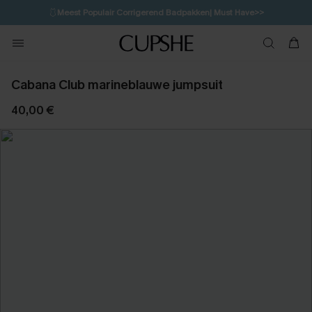
🩱
Meest Populair Corrigerend Badpakken| Must Have>>
💌Abonneer je & ontvang tot 15% korting>>
👙
Koop 3, krijg 15% korting | CODE: SW15
Cabana Club marineblauwe jumpsuit
40,00 €