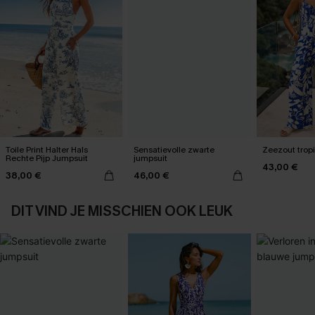
Toile Print Halter Hals
Sensatievolle zwarte
Zeezout trop
Rechte Pijp Jumpsuit
jumpsuit
43,00 €
38,00 €
46,00 €
DIT VIND JE MISSCHIEN OOK LEUK