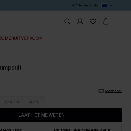
€ / Nederlands
ZOMERUITVERKOOP
jumpsuit
Maattabel
L(40/42)
XL(44)
LAAT HET ME WETEN
ANGLIJST
VERGELIJKBARE WINKELS