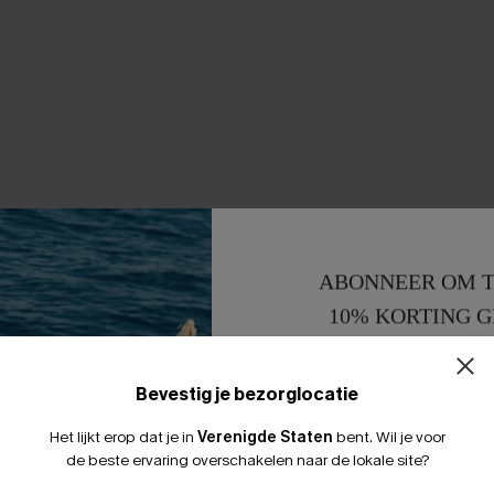
ABONNEER OM T
10% KORTING G
15% KORTING 
Bevestig je bezorglocatie
Het lijkt erop dat je in
Verenigde Staten
bent.
Wil je voor
de beste ervaring overschakelen naar de lokale site?