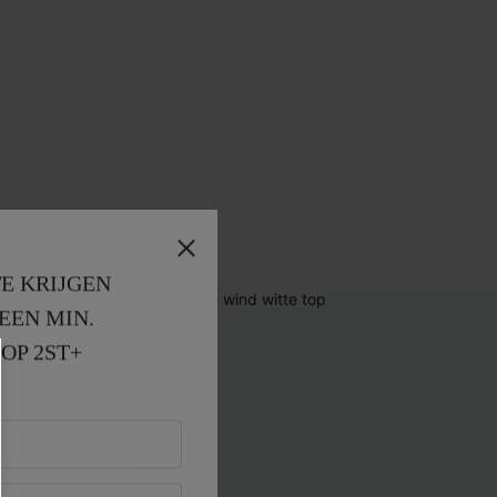
E KRIJGEN
EEN MIN. 
OP 2ST+