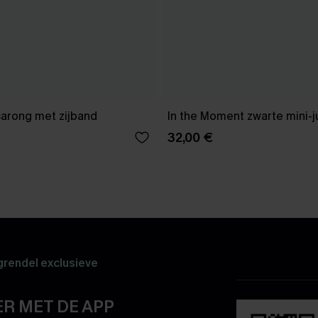
sarong met zijband
In the Moment zwarte mini-j
32,00 €
rendel exclusieve
R MET DE APP