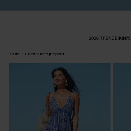
2026 TREND
BIKINI'S
Thuis
Calista Boho-jumpsuit