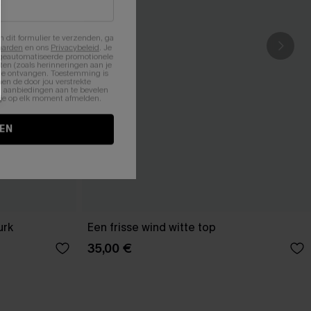
n dit formulier te verzenden, ga
aarden
en ons
Privacybeleid
. Je
 geautomatiseerde promotionele
en (zoals herinneringen aan je
te ontvangen. Toestemming is
en de door jou verstrekte
n aanbiedingen aan te bevelen
nt je op elk moment afmelden.
EN
urk
Een frisse wind witte top
35,00 €