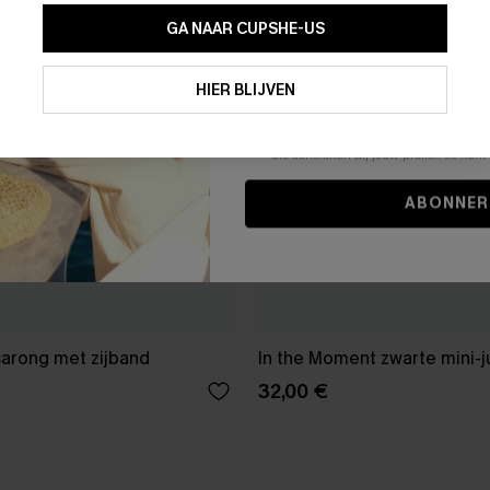
GA NAAR CUPSHE-US
Door je contactgegevens in te vullen e
je akkoord met onze
Algemene Voorw
HIER BLIJVEN
stemt er tevens mee in om herhaalde
en gepersonaliseerde marketingbericht
winkelwagen) en e-mails van Cupshe 
niet vereist voor een aankoop. We kunn
informatie gebruiken om producten e
die aansluiten bij jouw profiel. Je ku
ABONNER
sarong met zijband
In the Moment zwarte mini-j
32,00 €