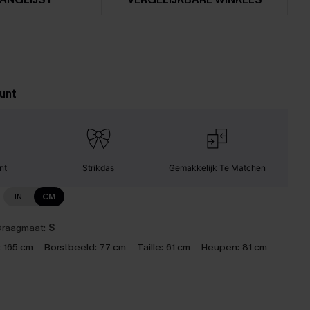
unt
nt
Strikdas
Gemakkelijk Te Matchen
IN
CM
raagmaat:
S
:
165 cm
Borstbeeld:
77 cm
Taille:
61 cm
Heupen:
81 cm