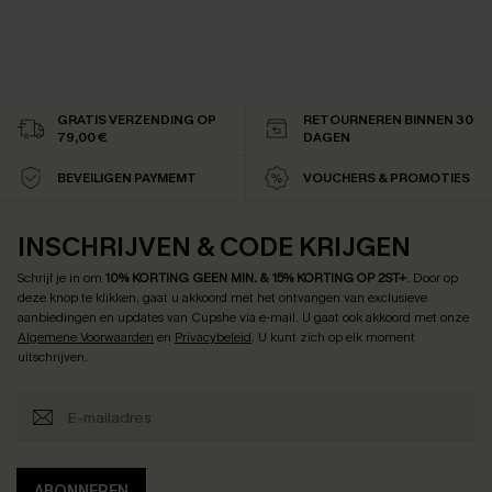
GRATIS VERZENDING OP
RETOURNEREN BINNEN 30
79,00 €
DAGEN
BEVEILIGEN PAYMEMT
VOUCHERS & PROMOTIES
INSCHRIJVEN & CODE KRIJGEN
Schrijf je in om
10% KORTING GEEN MIN. & 15% KORTING OP 2ST+
.
Door op
deze knop te klikken, gaat u akkoord met het ontvangen van exclusieve
aanbiedingen en updates van Cupshe via e-mail. U gaat ook akkoord met onze
Algemene Voorwaarden
en
Privacybeleid
. U kunt zich op elk moment
uitschrijven.
ABONNEREN