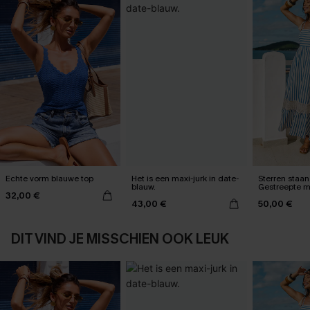
Echte vorm blauwe top
Het is een maxi-jurk in date-
Sterren staan 
blauw.
Gestreepte m
32,00 €
43,00 €
50,00 €
DIT VIND JE MISSCHIEN OOK LEUK