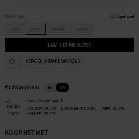
MAAT (EU)
Maattabel
S(36)
M(38)
L(40/42)
XL(44)
LAAT HET ME WETEN
VERGELIJKBARE WINKELS
Modelgegevens
IN
CM
Model Draagmaat:
S
Hoogte:
168 cm
Borstbeeld:
86 cm
Taille:
66 cm
Heupen:
86 cm
KOOP HET MET