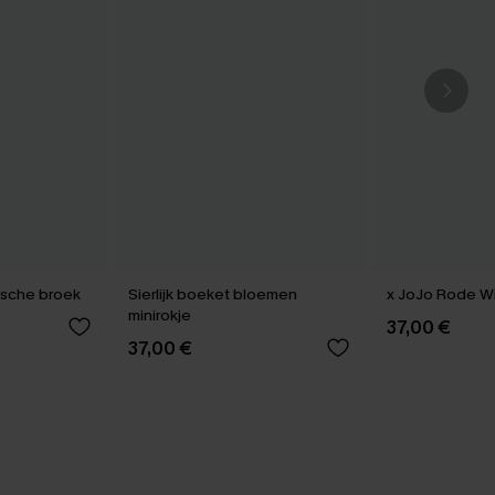
pische broek
Sierlijk boeket bloemen
x JoJo Rode Wi
minirokje
37,00 €
37,00 €