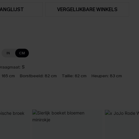
ANGLIJST
VERGELIJKBARE WINKELS
IN
CM
raagmaat:
S
:
165 cm
Borstbeeld:
82 cm
Taille:
62 cm
Heupen:
83 cm