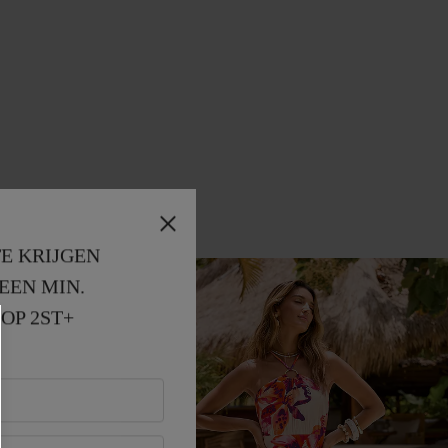
E KRIJGEN
EEN MIN. 
OP 2ST+