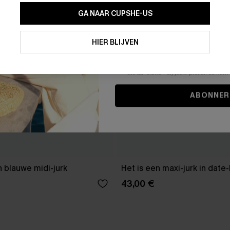
GA NAAR CUPSHE-US
Door je contactgegevens in te vullen e
je akkoord met onze
Algemene Voorw
HIER BLIJVEN
stemt er tevens mee in om herhaalde
en gepersonaliseerde marketingbericht
winkelwagen) en e-mails van Cupshe 
niet vereist voor een aankoop. We kunn
informatie gebruiken om producten e
die aansluiten bij jouw profiel. Je ku
ABONNER
 blauwe midi-jurk
Het is een maxi-jurk in date
43,00 €