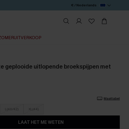
€ / Nederlands
ZOMERUITVERKOOP
ze geplooide uitlopende broekspijpen met
Maattabel
L(40/42)
XL(44)
LAAT HET ME WETEN