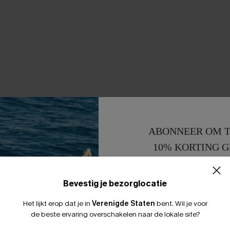
ABONNEER OM T
10% KORTING G
15% KORTING 
Bevestig je bezorglocatie
Het lijkt erop dat je in
Verenigde Staten
bent.
Wil je voor
de beste ervaring overschakelen naar de lokale site?