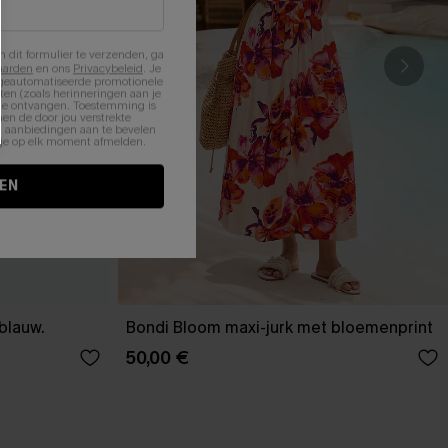
n dit formulier te verzenden, ga
aarden
en ons
Privacybeleid
. Je
 geautomatiseerde promotionele
en (zoals herinneringen aan je
te ontvangen. Toestemming is
en de door jou verstrekte
n aanbiedingen aan te bevelen
nt je op elk moment afmelden.
EN
-blauw.
Bondi Bloom maxi-jurk met bloemenprint
50,00 €