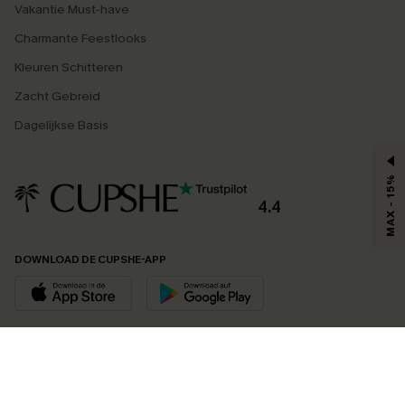
Vakantie Must-have
Charmante Feestlooks
Kleuren Schitteren
Zacht Gebreid
Dagelijkse Basis
MAX - 15%
4.4
DOWNLOAD DE CUPSHE-APP
VOLG ONS OP