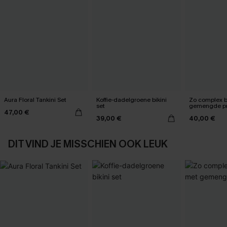
Aura Floral Tankini Set
Koffie-dadelgroene bikini
Zo complex bi
set
gemengde pr
47,00 €
39,00 €
40,00 €
DIT VIND JE MISSCHIEN OOK LEUK