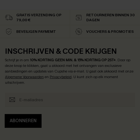
GRATIS VERZENDING OP
RETOURNEREN BINNEN 30
79,00 €
DAGEN
BEVEILIGEN PAYMEMT
VOUCHERS & PROMOTIES
INSCHRIJVEN & CODE KRIJGEN
Schrijf je in om
10% KORTING GEEN MIN. & 15% KORTING OP 2ST+
.
Door op
deze knop te klikken, gaat u akkoord met het ontvangen van exclusieve
aanbiedingen en updates van Cupshe via e-mail. U gaat ook akkoord met onze
Algemene Voorwaarden
en
Privacybeleid
. U kunt zich op elk moment
uitschrijven.
ABONNEREN