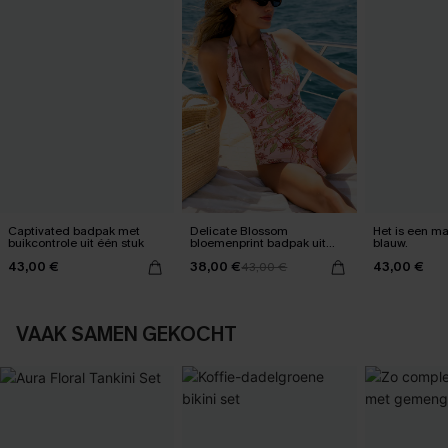
Captivated badpak met
Delicate Blossom
Het is een max
buikcontrole uit één stuk
bloemenprint badpak uit
blauw.
één stuk
43,00 €
38,00 €
43,00 €
43,00 €
VAAK SAMEN GEKOCHT