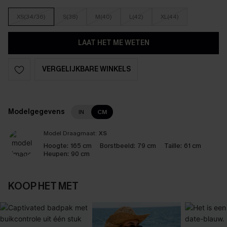
XS(34/36)
S(38)
M(40)
L(42)
XL(44)
LAAT HET ME WETEN
VERGELIJKBARE WINKELS
Modelgegevens
IN
CM
Model Draagmaat:
XS
Hoogte:
165 cm
Borstbeeld:
79 cm
Taille:
61 cm
Heupen:
90 cm
KOOP HET MET