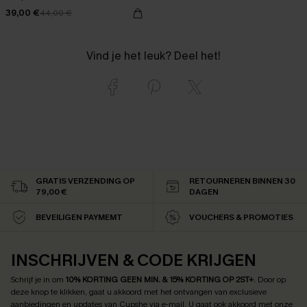
39,00 €
44,00 €
Vind je het leuk? Deel het!
GRATIS VERZENDING OP
RETOURNEREN BINNEN 30
79,00 €
DAGEN
BEVEILIGEN PAYMEMT
VOUCHERS & PROMOTIES
INSCHRIJVEN & CODE KRIJGEN
Schrijf je in om
10% KORTING GEEN MIN. & 15% KORTING OP 2ST+
.
Door op
deze knop te klikken, gaat u akkoord met het ontvangen van exclusieve
aanbiedingen en updates van Cupshe via e-mail. U gaat ook akkoord met onze