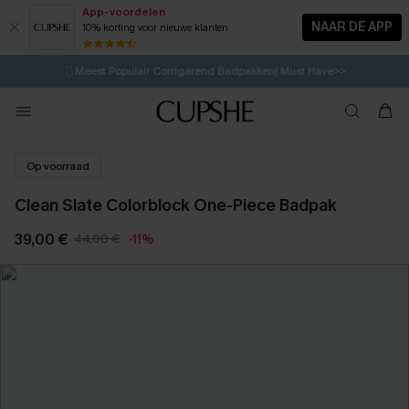
App-voordelen
NAAR DE APP
10% korting voor nieuwe klanten
LAATSTE KANS
⚡️
| Tot 50% korting>>
🩱
Meest Populair Corrigerend Badpakken| Must Have>>
💌Abonneer je & ontvang tot 15% korting>>
👙
Koop 3, krijg 15% korting | CODE: SW15
Op voorraad
Clean Slate Colorblock One-Piece Badpak
39,00 €
44,00 €
-11%