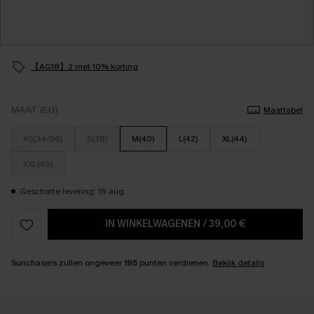
【AG18】2 met 10% korting
MAAT (EU)
Maattabel
XS(34/36)
S(38)
M(40)
L(42)
XL(44)
XXL(46)
Geschatte levering: 19 aug.
IN WINKELWAGENEN
/
39,00 €
Sunchasers zullen ongeveer
195
punten verdienen.
Bekijk details