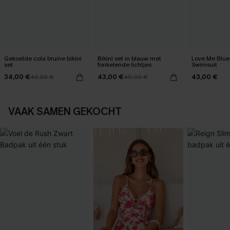
Gekoelde cola bruine bikini
Bikini set in blauw met
Love Me Blue
set
fonkelende lichtjes
Swimsuit
34,00 €
43,00 €
43,00 €
43,00 €
49,00 €
VAAK SAMEN GEKOCHT