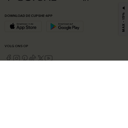
MAX - 15%
DOWNLOAD DE CUPSHE-APP
VOLG ONS OP
©2026 CUPSHE EU
Bekijk onze
algemene voorwaarden
,
privacybeleid
en
toegankelijkheidsverklaring
.
Cookie-beheer