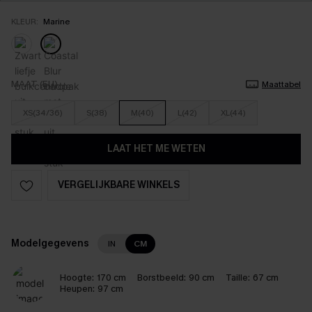
KLEUR:
Marine
MAAT (EU)
Maattabel
XS(34/36)
S(38)
M(40)
L(42)
XL(44)
LAAT HET ME WETEN
VERGELIJKBARE WINKELS
Modelgegevens
IN
CM
Hoogte:
170 cm
Borstbeeld:
90 cm
Taille:
67 cm
Heupen:
97 cm