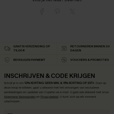
GRATIS VERZENDING OP
RETOURNEREN BINNEN 30
79,00 €
DAGEN
BEVEILIGEN PAYMEMT
VOUCHERS & PROMOTIES
INSCHRIJVEN & CODE KRIJGEN
Schrijf je in om
10% KORTING GEEN MIN. & 15% KORTING OP 2ST+
.
Door op
deze knop te klikken, gaat u akkoord met het ontvangen van exclusieve
aanbiedingen en updates van Cupshe via e-mail. U gaat ook akkoord met onze
Algemene Voorwaarden
en
Privacybeleid
. U kunt zich op elk moment
uitschrijven.