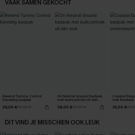
VAAK SAMEN GEKOCHT
Rewind Tummy Control
On Neutral Ground badpak
Coastal Eleg
Eendelig badpak
met buikcontrole uit één
met flexibele
stuk
29,00 €
38,00 €
35,00 €
42,00 €
43,00 €
39,
DIT VIND JE MISSCHIEN OOK LEUK