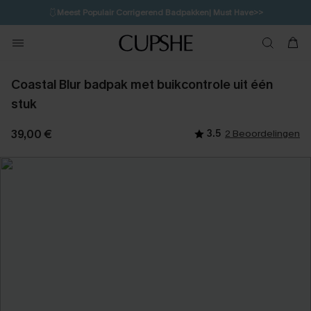
🩱
Meest Populair Corrigerend Badpakken| Must Have>>
13H:3M:11S
👙
Koop 3, krijg 15% korting | CODE: SW15
💌Abonneer je & ontvang tot 15% korting>>
Coastal Blur badpak met buikcontrole uit één
stuk
39,00 €
3.5
2 Beoordelingen