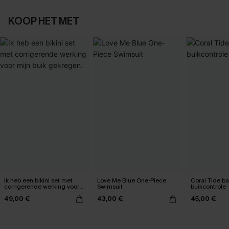
KOOP HET MET
Ik heb een bikini set met
Love Me Blue One-Piece
Coral Tide b
corrigerende werking voor
Swimsuit
buikcontrole
mijn buik gekregen.
49,00 €
43,00 €
45,00 €