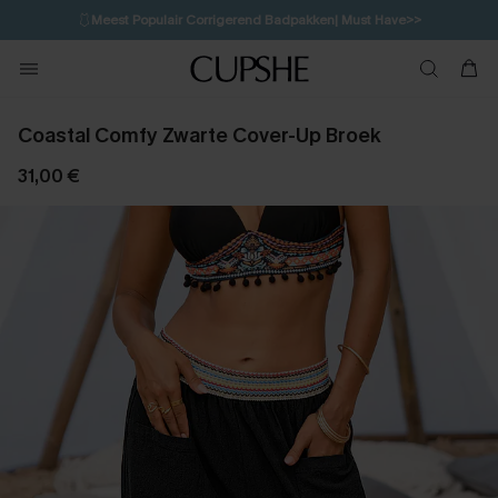
🩱
Meest Populair Corrigerend Badpakken| Must Have>>
💌Abonneer je & ontvang tot 15% korting>>
👙
Koop 3, krijg 15% korting | CODE: SW15
Coastal Comfy Zwarte Cover-Up Broek
31,00 €