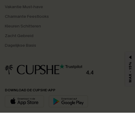
Vakantie Must-have
Charmante Feestlooks
Kleuren Schitteren
Zacht Gebreid
Dagelijkse Basis
MAX - 15%
4.4
DOWNLOAD DE CUPSHE-APP
VOLG ONS OP