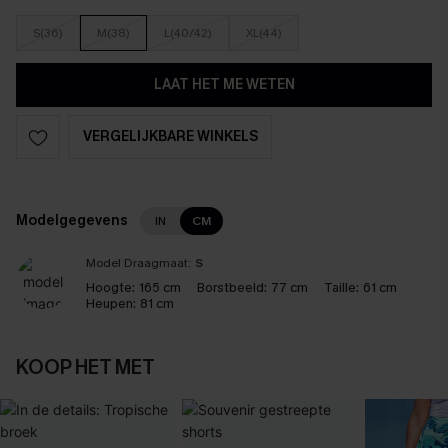
S(36)
M(38)
L(40/42)
XL(44)
LAAT HET ME WETEN
VERGELIJKBARE WINKELS
Modelgegevens
IN
CM
Model Draagmaat:
S
Hoogte:
165 cm
Borstbeeld:
77 cm
Taille:
61 cm
Heupen:
81 cm
KOOP HET MET