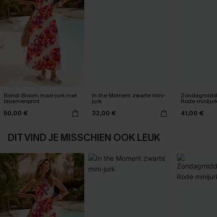
Bondi Bloom maxi-jurk met
In the Moment zwarte mini-
Zondagmidda
bloemenprint
jurk
Rode minijur
50,00 €
32,00 €
41,00 €
DIT VIND JE MISSCHIEN OOK LEUK