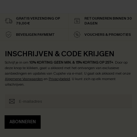
GRATIS VERZENDING OP
RETOURNEREN BINNEN 30
79,00 €
DAGEN
BEVEILIGEN PAYMEMT
VOUCHERS & PROMOTIES
INSCHRIJVEN & CODE KRIJGEN
Schrijf je in om
10% KORTING GEEN MIN. & 15% KORTING OP 2ST+
.
Door op
deze knop te klikken, gaat u akkoord met het ontvangen van exclusieve
aanbiedingen en updates van Cupshe via e-mail. U gaat ook akkoord met onze
Algemene Voorwaarden
en
Privacybeleid
. U kunt zich op elk moment
uitschrijven.
ABONNEREN