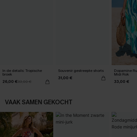
In de details: Tropische
Souvenir gestreepte shorts
Dopamine Ru
broek
Midi Rok
31,00 €
26,00 €
33,00 €
33,00 €
VAAK SAMEN GEKOCHT