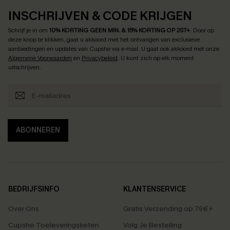
INSCHRIJVEN & CODE KRIJGEN
Schrijf je in om
10% KORTING GEEN MIN. & 15% KORTING OP 2ST+
.
Door op
deze knop te klikken, gaat u akkoord met het ontvangen van exclusieve
aanbiedingen en updates van Cupshe via e-mail. U gaat ook akkoord met onze
Algemene Voorwaarden
en
Privacybeleid
. U kunt zich op elk moment
uitschrijven.
ABONNEREN
BEDRIJFSINFO
KLANTENSERVICE
Over Ons
Gratis Verzending op 79€+
Cupshe Toeleveringsketen
Volg Je Bestelling