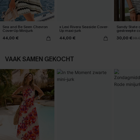
Sea and Be Seen Chevron
x Lexi Rivera Seaside Cover-
Sandy State 
Cover-Up Minijurk
Up maxi-jurk
gestreepte c
44,00 €
44,00 €
30,00 €
38,
VAAK SAMEN GEKOCHT