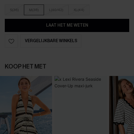
S(36)
M(38)
L(40/42)
XL(44)
LAAT HET ME WETEN
VERGELIJKBARE WINKELS
KOOP HET MET