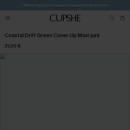
🩱
Meest Populair Corrigerend Badpakken| Must Have>>
💌Abonneer je & ontvang tot 15% korting>>
👙
Koop 3, krijg 15% korting | CODE: SW15
Coastal Drift Green Cover-Up Maxi-jurk
31,00 €