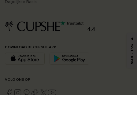
Dagelijkse Basis
4.4
MAX - 15%
DOWNLOAD DE CUPSHE-APP
VOLG ONS OP
©2026 CUPSHE EU
Bekijk onze
algemene voorwaarden
,
privacybeleid
en