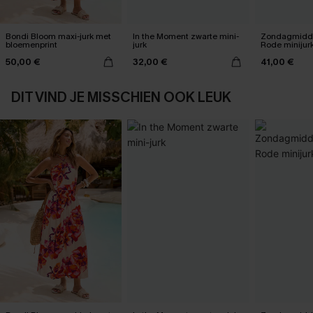
Bondi Bloom maxi-jurk met
In the Moment zwarte mini-
Zondagmidda
bloemenprint
jurk
Rode minijur
50,00 €
32,00 €
41,00 €
DIT VIND JE MISSCHIEN OOK LEUK