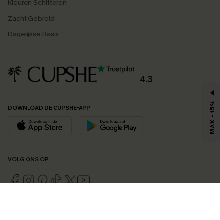
Kleuren Schitteren
Zacht Gebreid
Dagelijkse Basis
4.3
MAX - 15%
DOWNLOAD DE CUPSHE-APP
VOLG ONS OP