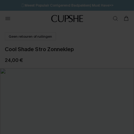
🩱
Meest Populair Corrigerend Badpakken| Must Have>>
1D:13H:28M:1S
👙
Koop 3, krijg 15% korting | CODE: SW15
💌Abonneer je & ontvang tot 15% korting>>
Geen retouren of ruilingen
Cool Shade Stro Zonneklep
24,00 €