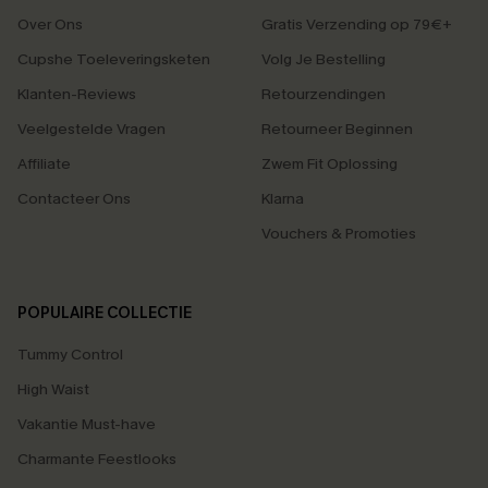
Over Ons
Gratis Verzending op 79€+
Cupshe Toeleveringsketen
Volg Je Bestelling
Klanten-Reviews
Retourzendingen
Veelgestelde Vragen
Retourneer Beginnen
Affiliate
Zwem Fit Oplossing
Contacteer Ons
Klarna
Vouchers & Promoties
POPULAIRE COLLECTIE
Tummy Control
High Waist
Vakantie Must-have
Charmante Feestlooks