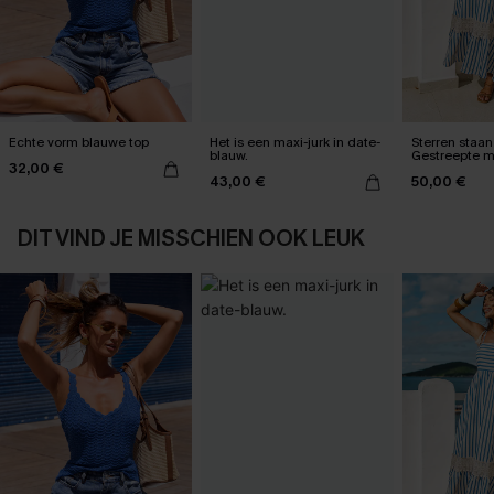
Echte vorm blauwe top
Het is een maxi-jurk in date-
Sterren staan 
blauw.
Gestreepte m
32,00 €
43,00 €
50,00 €
DIT VIND JE MISSCHIEN OOK LEUK