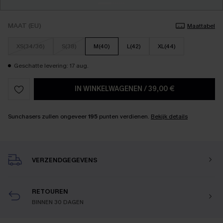
MAAT (EU)
Maattabel
XS(34/36)
S(38)
M(40)
L(42)
XL(44)
Geschatte levering: 17 aug.
IN WINKELWAGENEN
/
39,00 €
Sunchasers zullen ongeveer
195
punten verdienen.
Bekijk details
VERZENDGEGEVENS
RETOUREN
BINNEN 30 DAGEN