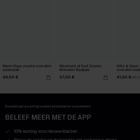
Warm Rays zwarte monokini
Waarheid of Durf Zwarte
Glitz & Glam
zwempak
Monokini Badpak
monokini ba
46,00 €
37,00 €
41,00 €
46,0
Download en ontgrendel exclusieve voordelen
BELEEF MEER MET DE APP
10% korting voor nieuwe klanten
Wees als eerste op de hoogte van exclusieve drops