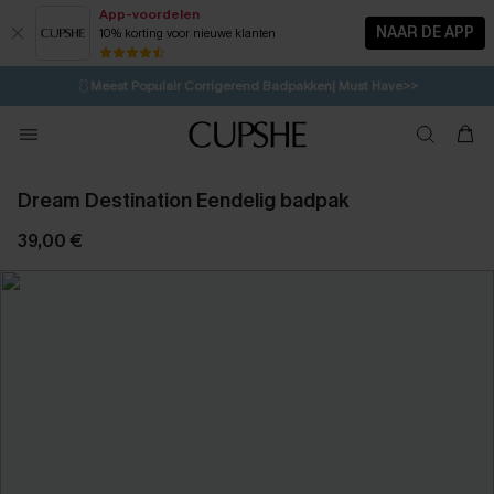
App-voordelen
NAAR DE APP
10% korting voor nieuwe klanten
LAATSTE KANS
⚡️
| Tot 50% korting>>
🩱
Meest Populair Corrigerend Badpakken| Must Have>>
💌Abonneer je & ontvang tot 15% korting>>
👙
Koop 3, krijg 15% korting | CODE: SW15
Dream Destination Eendelig badpak
39,00 €