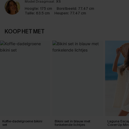
Model Draagmaat:
XS
Hoogte:
175 cm
Borstbeeld:
77.47 cm
Taille:
63.5 cm
Heupen:
77.47 cm
KOOP HET MET
Koffie-dadelgroene bikini
Bikini set in blauw met
Laguna Esca
set
fonkelende lichtjes
Cover-Up Mini