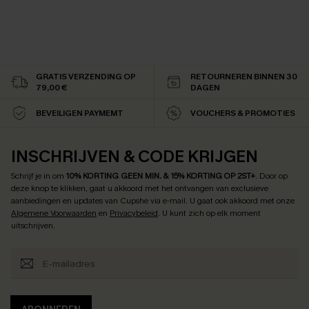
GRATIS VERZENDING OP
RETOURNEREN BINNEN 30
79,00 €
DAGEN
BEVEILIGEN PAYMEMT
VOUCHERS & PROMOTIES
INSCHRIJVEN & CODE KRIJGEN
Schrijf je in om
10% KORTING GEEN MIN. & 15% KORTING OP 2ST+
.
Door op
deze knop te klikken, gaat u akkoord met het ontvangen van exclusieve
aanbiedingen en updates van Cupshe via e-mail. U gaat ook akkoord met onze
Algemene Voorwaarden
en
Privacybeleid
. U kunt zich op elk moment
uitschrijven.