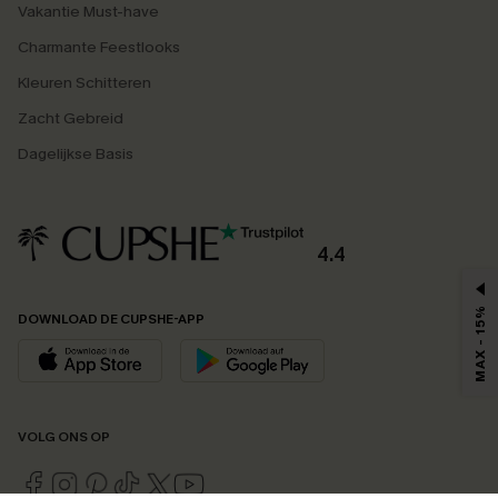
Vakantie Must-have
Charmante Feestlooks
Kleuren Schitteren
Zacht Gebreid
Dagelijkse Basis
4.4
MAX - 15%
DOWNLOAD DE CUPSHE-APP
VOLG ONS OP