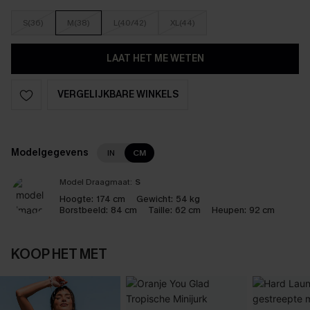
S(36)
M(38)
L(40/42)
XL(44)
LAAT HET ME WETEN
VERGELIJKBARE WINKELS
Modelgegevens
IN
CM
Model Draagmaat:
S
Hoogte:
174 cm
Gewicht:
54 kg
Borstbeeld:
84 cm
Taille:
62 cm
Heupen:
92 cm
KOOP HET MET