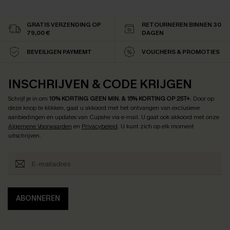
GRATIS VERZENDING OP
RETOURNEREN BINNEN 30
79,00 €
DAGEN
BEVEILIGEN PAYMEMT
VOUCHERS & PROMOTIES
INSCHRIJVEN & CODE KRIJGEN
Schrijf je in om
10% KORTING GEEN MIN. & 15% KORTING OP 2ST+
.
Door op
deze knop te klikken, gaat u akkoord met het ontvangen van exclusieve
aanbiedingen en updates van Cupshe via e-mail. U gaat ook akkoord met onze
Algemene Voorwaarden
en
Privacybeleid
. U kunt zich op elk moment
uitschrijven.
ABONNEREN