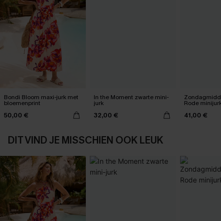
Bondi Bloom maxi-jurk met
In the Moment zwarte mini-
Zondagmidda
bloemenprint
jurk
Rode minijur
50,00 €
32,00 €
41,00 €
DIT VIND JE MISSCHIEN OOK LEUK