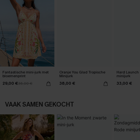
Fantastische mini-jurk met
Oranje You Glad Tropische
Hard Launch 
bloemenprint
Minijurk
minijurk
29,00 €
38,00 €
33,00 €
36,00 €
VAAK SAMEN GEKOCHT