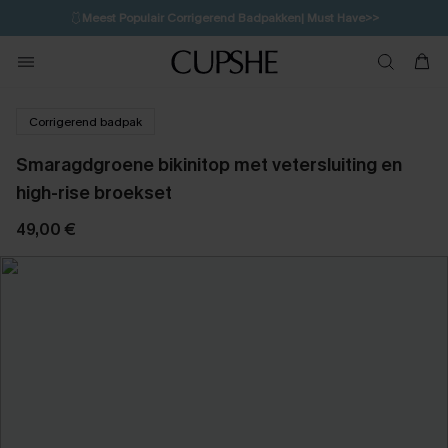
🩱
Meest Populair Corrigerend Badpakken| Must Have>>
💌Abonneer je & ontvang tot 15% korting>>
👙
Koop 3, krijg 15% korting | CODE: SW15
Corrigerend badpak
Smaragdgroene bikinitop met vetersluiting en
high-rise broekset
49,00 €