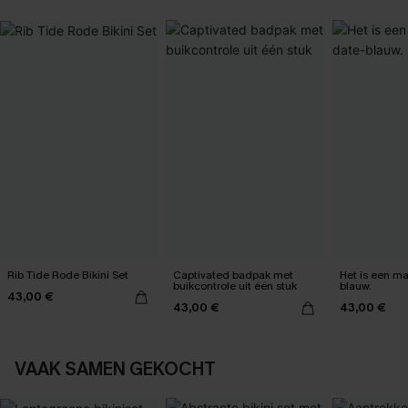
Rib Tide Rode Bikini Set
Captivated badpak met
Het is een max
buikcontrole uit één stuk
blauw.
43,00 €
43,00 €
43,00 €
VAAK SAMEN GEKOCHT