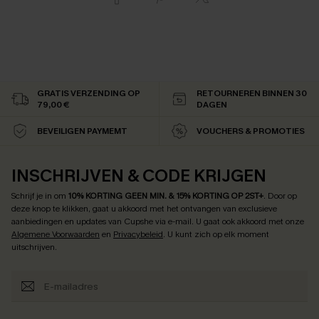
GRATIS VERZENDING OP
RETOURNEREN BINNEN 30
79,00 €
DAGEN
BEVEILIGEN PAYMEMT
VOUCHERS & PROMOTIES
INSCHRIJVEN & CODE KRIJGEN
Schrijf je in om
10% KORTING GEEN MIN. & 15% KORTING OP 2ST+
.
Door op
deze knop te klikken, gaat u akkoord met het ontvangen van exclusieve
aanbiedingen en updates van Cupshe via e-mail. U gaat ook akkoord met onze
Algemene Voorwaarden
en
Privacybeleid
. U kunt zich op elk moment
uitschrijven.