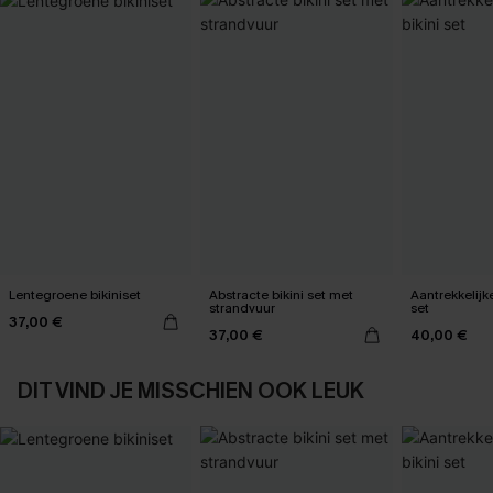
Lentegroene bikiniset
Abstracte bikini set met
Aantrekkelijk
strandvuur
set
37,00 €
37,00 €
40,00 €
DIT VIND JE MISSCHIEN OOK LEUK