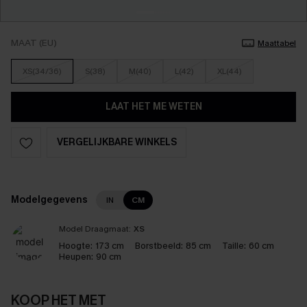
MAAT (EU)
Maattabel
XS(34/36)
S(38)
M(40)
L(42)
XL(44)
LAAT HET ME WETEN
VERGELIJKBARE WINKELS
Modelgegevens
IN
CM
Model Draagmaat:
XS
Hoogte:
173 cm
Borstbeeld:
85 cm
Taille:
60 cm
Heupen:
90 cm
KOOP HET MET