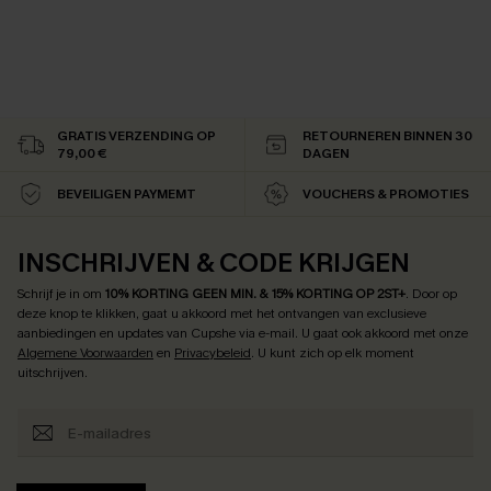
GRATIS VERZENDING OP
RETOURNEREN BINNEN 30
79,00 €
DAGEN
BEVEILIGEN PAYMEMT
VOUCHERS & PROMOTIES
INSCHRIJVEN & CODE KRIJGEN
Schrijf je in om
10% KORTING GEEN MIN. & 15% KORTING OP 2ST+
.
Door op
deze knop te klikken, gaat u akkoord met het ontvangen van exclusieve
aanbiedingen en updates van Cupshe via e-mail. U gaat ook akkoord met onze
Algemene Voorwaarden
en
Privacybeleid
. U kunt zich op elk moment
uitschrijven.