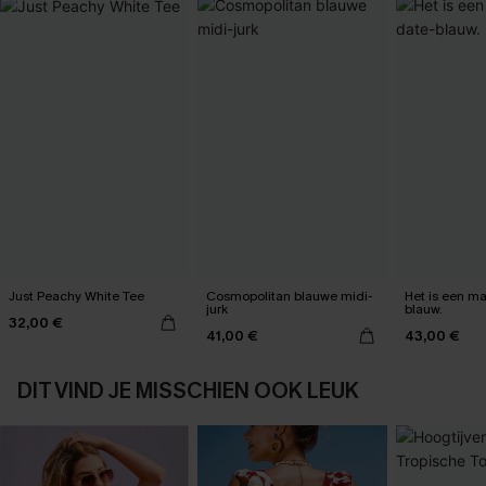
Just Peachy White Tee
Cosmopolitan blauwe midi-
Het is een max
jurk
blauw.
32,00 €
41,00 €
43,00 €
DIT VIND JE MISSCHIEN OOK LEUK