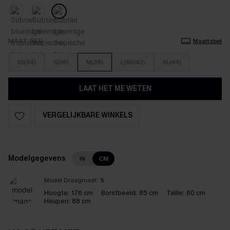
MAAT (EU)
Maattabel
XS(34)
S(36)
M(38)
L(40/42)
XL(44)
LAAT HET ME WETEN
VERGELIJKBARE WINKELS
Modelgegevens
IN
CM
Model Draagmaat:
S
Hoogte:
176 cm
Borstbeeld:
85 cm
Taille:
60 cm
Heupen:
88 cm