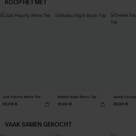
KOOP HET MET
Just Peachy White Tee
Malibu Night Black Top
Sweet Escape
32,00 €
31,00 €
35,00 €
VAAK SAMEN GEKOCHT