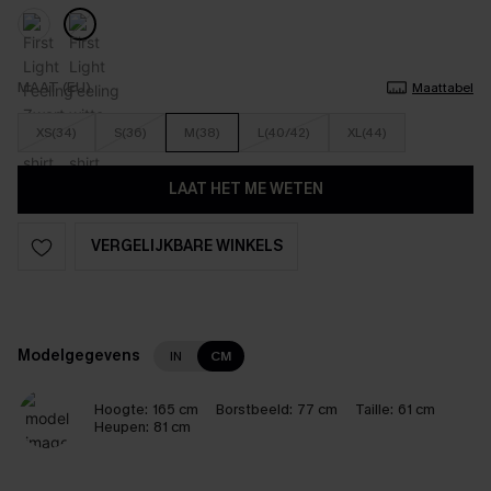
MAAT (EU)
Maattabel
XS(34)
S(36)
M(38)
L(40/42)
XL(44)
LAAT HET ME WETEN
VERGELIJKBARE WINKELS
Modelgegevens
IN
CM
Hoogte:
165 cm
Borstbeeld:
77 cm
Taille:
61 cm
Heupen:
81 cm