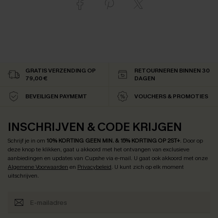
GRATIS VERZENDING OP
RETOURNEREN BINNEN 30
79,00 €
DAGEN
BEVEILIGEN PAYMEMT
VOUCHERS & PROMOTIES
INSCHRIJVEN & CODE KRIJGEN
Schrijf je in om
10% KORTING GEEN MIN. & 15% KORTING OP 2ST+
.
Door op
deze knop te klikken, gaat u akkoord met het ontvangen van exclusieve
aanbiedingen en updates van Cupshe via e-mail. U gaat ook akkoord met onze
Algemene Voorwaarden
en
Privacybeleid
. U kunt zich op elk moment
uitschrijven.