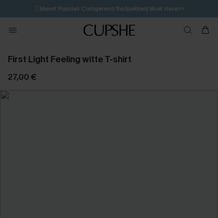
🩱
Meest Populair Corrigerend Badpakken| Must Have>>
💌Abonneer je & ontvang tot 15% korting>>
👙
Koop 3, krijg 15% korting | CODE: SW15
First Light Feeling witte T-shirt
27,00 €