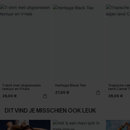
T-shirt met uitgesneden
Heritage Black Tee
Tropische vak
textuur en V-hals
land Camel 
27,00 €
26,00 €
28,00 €
DIT VIND JE MISSCHIEN OOK LEUK