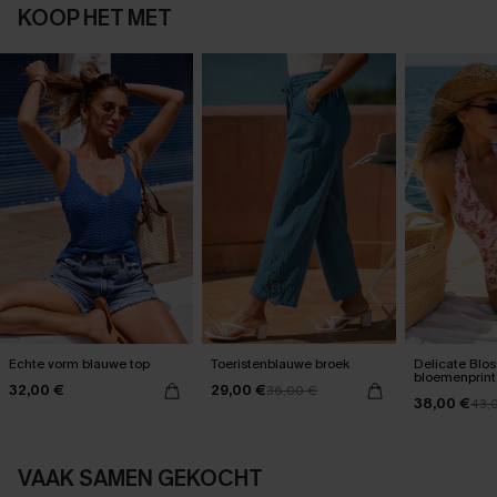
KOOP HET MET
Echte vorm blauwe top
Toeristenblauwe broek
Delicate Blo
bloemenprint
32,00 €
29,00 €
36,00 €
één stuk
38,00 €
43,
VAAK SAMEN GEKOCHT