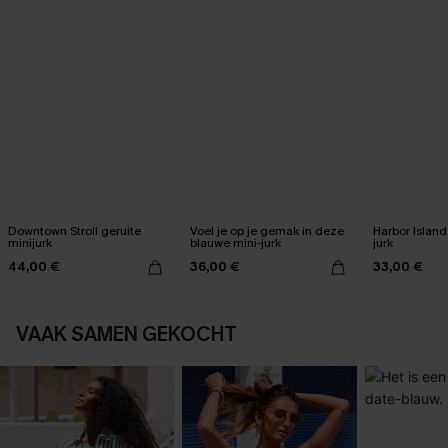
Downtown Stroll geruite
Voel je op je gemak in deze
Harbor Island
minijurk
blauwe mini-jurk
jurk
44,00 €
36,00 €
33,00 €
VAAK SAMEN GEKOCHT