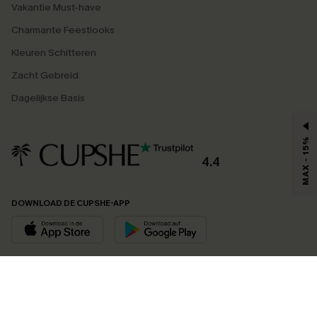
Vakantie Must-have
Charmante Feestlooks
Kleuren Schitteren
Zacht Gebreid
Dagelijkse Basis
MAX - 15%
4.4
DOWNLOAD DE CUPSHE-APP
VOLG ONS OP