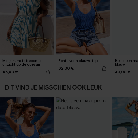
Minijurk met strepen en
Echte vorm blauwe top
Het is een max
uitzicht op de oceaan
blauw.
32,00 €
46,00 €
43,00 €
DIT VIND JE MISSCHIEN OOK LEUK