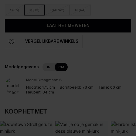
S(36)
M(38)
L(40/42)
XL(44)
LAAT HET ME WETEN
VERGELIJKBARE WINKELS
Modelgegevens
IN
CM
Model Draagmaat:
S
Hoogte:
173 cm
Borstbeeld:
78 cm
Taille:
60 cm
Heupen:
84 cm
KOOP HET MET