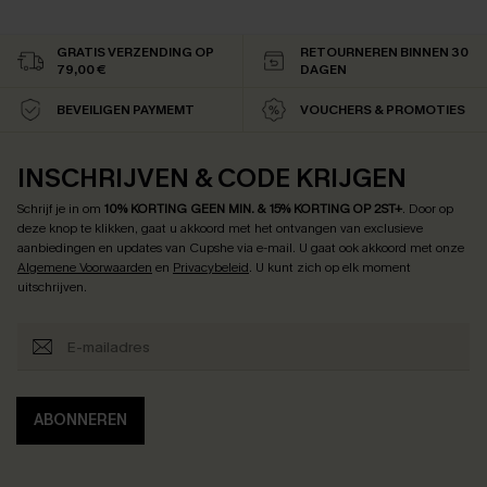
GRATIS VERZENDING OP
RETOURNEREN BINNEN 30
79,00 €
DAGEN
BEVEILIGEN PAYMEMT
VOUCHERS & PROMOTIES
INSCHRIJVEN & CODE KRIJGEN
Schrijf je in om
10% KORTING GEEN MIN. & 15% KORTING OP 2ST+
.
Door op
deze knop te klikken, gaat u akkoord met het ontvangen van exclusieve
aanbiedingen en updates van Cupshe via e-mail. U gaat ook akkoord met onze
Algemene Voorwaarden
en
Privacybeleid
. U kunt zich op elk moment
uitschrijven.
ABONNEREN