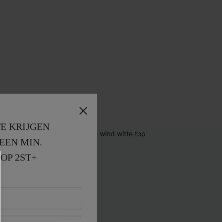
E KRIJGEN
EEN MIN. 
OP 2ST+