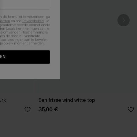
n dit formulier te verzenden, ga
aarden
en ons
Privacybeleid
. Je
 geautomatiseerde promotionele
en (zoals herinneringen aan je
te ontvangen. Toestemming is
en de door jou verstrekte
n aanbiedingen aan te bevelen
nt je op elk moment afmelden.
EN
urk
Een frisse wind witte top
35,00 €