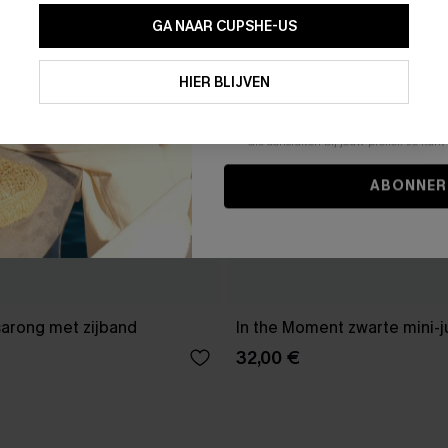
GA NAAR CUPSHE-US
Door je contactgegevens in te vullen e
je akkoord met onze
Algemene Voorw
HIER BLIJVEN
stemt er tevens mee in om herhaalde
en gepersonaliseerde marketingbericht
winkelwagen) en e-mails van Cupshe 
niet vereist voor een aankoop. We kunn
informatie gebruiken om producten e
die aansluiten bij jouw profiel. Je ku
ABONNER
sarong met zijband
In the Moment zwarte mini-j
32,00 €