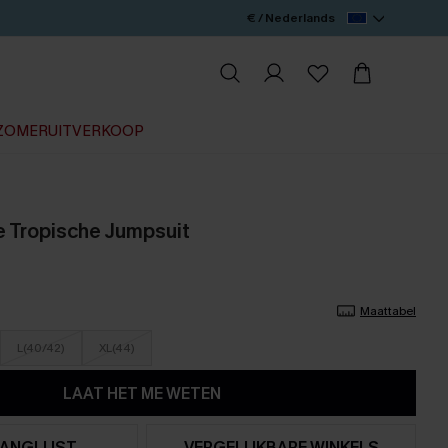
€ / Nederlands
ZOMERUITVERKOOP
se Tropische Jumpsuit
Maattabel
L(40/42)
XL(44)
LAAT HET ME WETEN
ANGLIJST
VERGELIJKBARE WINKELS