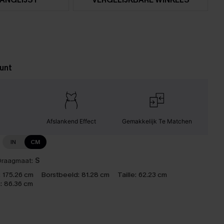
unt
Afslankend Effect
Gemakkelijk Te Matchen
IN
CM
raagmaat:
S
:
175.26 cm
Borstbeeld:
81.28 cm
Taille:
62.23 cm
:
86.36 cm