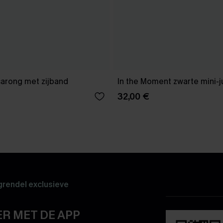
sarong met zijband
In the Moment zwarte mini-j
32,00 €
rendel exclusieve
R MET DE APP