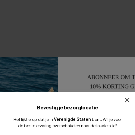
ABONNEER OM T
10% KORTING G
15% KORTING 
Bevestig je bezorglocatie
Het lijkt erop dat je in
Verenigde Staten
bent.
Wil je voor
de beste ervaring overschakelen naar de lokale site?