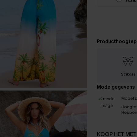
Producthoogtep
Strikdas
Modelgegevens
Model D
Hoogte
Heupen
KOOP HET MET