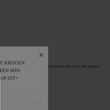
E KRIJGEN
EEN MIN. 
OP 2ST+