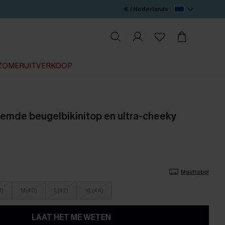
€ / Nederlands
ZOMERUITVERKOOP
emde beugelbikinitop en ultra-cheeky
Maattabel
8)
M(40)
L(42)
XL(44)
LAAT HET ME WETEN