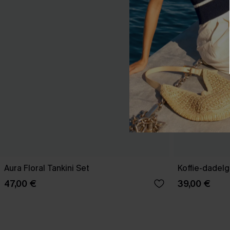
Aura Floral Tankini Set
Koffie-dadelg
47,00 €
39,00 €