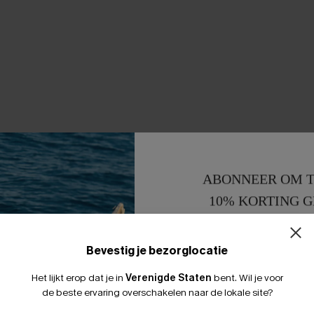
ABONNEER OM T
10% KORTING G
15% KORTING 
Bevestig je bezorglocatie
Het lijkt erop dat je in
Verenigde Staten
bent.
Wil je voor
de beste ervaring overschakelen naar de lokale site?