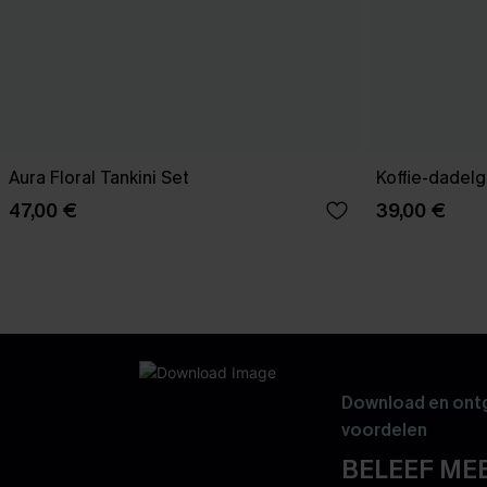
Aura Floral Tankini Set
Koffie-dadelg
47,00 €
39,00 €
Download en ontg
voordelen
BELEEF MEE