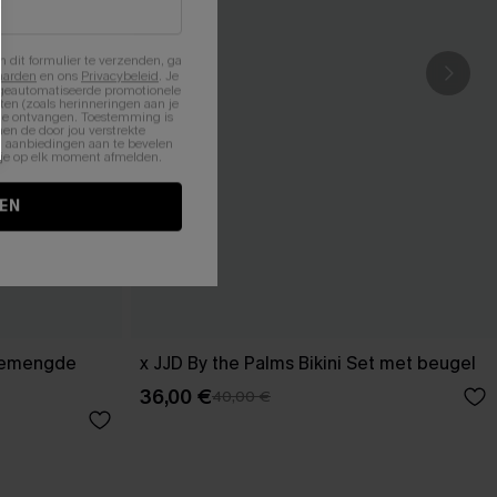
n dit formulier te verzenden, ga
aarden
en ons
Privacybeleid
. Je
 geautomatiseerde promotionele
en (zoals herinneringen aan je
te ontvangen. Toestemming is
en de door jou verstrekte
n aanbiedingen aan te bevelen
nt je op elk moment afmelden.
EN
 gemengde
x JJD By the Palms Bikini Set met beugel
36,00 €
40,00 €