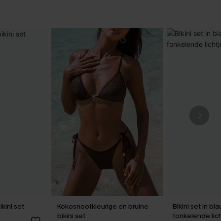
kini set
Kokosnootkleurige en bruine
Bikini set in bl
bikini set
fonkelende lic