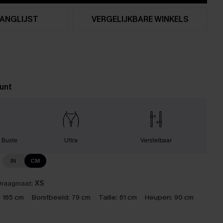
ANGLIJST
VERGELIJKBARE WINKELS
unt
 Buste
Ultra
Verstelbaar
IN
CM
raagmaat:
XS
:
165 cm
Borstbeeld:
79 cm
Taille:
61 cm
Heupen:
90 cm