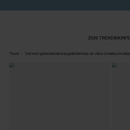
2026 TREND
BIKINI'S
Thuis
Set met gebloemde beugelbikinitop en ultra-cheeky broekj