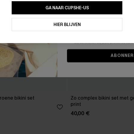
GA NAAR CUPSHE-US
Door je contactgegevens in te vullen e
je akkoord met onze
Algemene Voorw
HIER BLIJVEN
stemt er tevens mee in om herhaalde
en gepersonaliseerde marketingbericht
winkelwagen) en e-mails van Cupshe 
niet vereist voor een aankoop. We kunn
informatie gebruiken om producten e
die aansluiten bij jouw profiel. Je ku
ABONNER
roene bikini set
Zo complex bikini set met
print
40,00 €