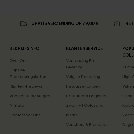
GRATIS VERZENDING OP 79,00 €
RET
BEDRIJFSINFO
KLANTENSERVICE
POPU
COLL
Over Ons
Verzending En
Levering
Tummy
Cupshe
Toeleveringsketen
Volg Je Bestelling
High 
Klanten-Reviews
Retourzendingen
Vakan
Veelgestelde Vragen
Retourneer Beginnen
Charm
Affiliate
Zwem Fit Oplossing
Kleur
Contacteer Ons
Klarna
Zacht
Vouchers & Promoties
Dagel