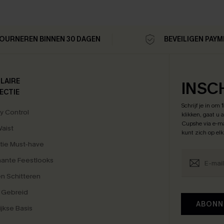
OURNEREN BINNEN 30 DAGEN
BEVEILIGEN PAY
LAIRE
INSC
ECTIE
Schrijf je in om
 Control
klikken, gaat u
Cupshe via e-ma
Waist
kunt zich op el
tie Must-have
ante Feestlooks
en Schitteren
 Gebreid
ABONN
ijkse Basis