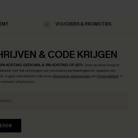
MEMT
VOUCHERS & PROMOTIES
HRIJVEN & CODE KRIJGEN
10% KORTING GEEN MIN. & 15% KORTING OP 2ST+
.
Door op deze knop te
 akkoord met het ontvangen van exclusieve aanbiedingen en updates van
il. U gaat ook akkoord met onze
Algemene Voorwaarden
en
Privacybeleid
. U
k moment uitschrijven.
EREN