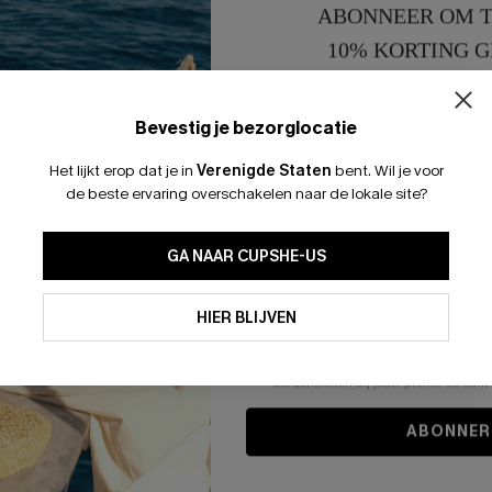
ABONNEER OM T
10% KORTING G
15% KORTING 
Bevestig je bezorglocatie
Het lijkt erop dat je in
Verenigde Staten
bent.
Wil je voor
de beste ervaring overschakelen naar de lokale site?
GA NAAR CUPSHE-US
Door je contactgegevens in te vullen e
je akkoord met onze
Algemene Voorw
HIER BLIJVEN
stemt er tevens mee in om herhaalde
en gepersonaliseerde marketingbericht
winkelwagen) en e-mails van Cupshe 
niet vereist voor een aankoop. We kunn
informatie gebruiken om producten e
die aansluiten bij jouw profiel. Je ku
ABONNER