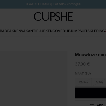
🩱
Meest Populair Corrigerend Badpakken| Must Have>>
BADPAKKEN
VAKANTIE JURKEN
COVER UP
JUMPSUITS
KLEDING
Mouwloze mini
37,00 €
MAAT (EU)
XS(34)
S(36)
VERL