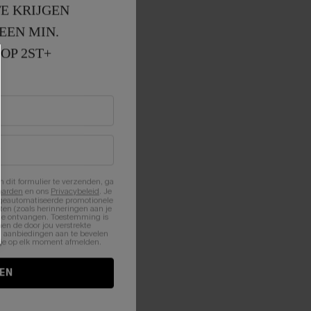
E KRIJGEN
EEN MIN. 
OP 2ST+
n dit formulier te verzenden, ga
aarden
en ons
Privacybeleid
. Je
 geautomatiseerde promotionele
en (zoals herinneringen aan je
te ontvangen. Toestemming is
en de door jou verstrekte
n aanbiedingen aan te bevelen
nt je op elk moment afmelden.
EN