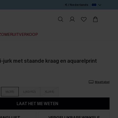
€ / Nederlands
ZOMERUITVERKOOP
-jurk met staande kraag en aquarelprint
Maattabel
M(38)
L(40/42)
XL(44)
LAAT HET ME WETEN
ANGLIJST
VERGELIJKBARE WINKELS