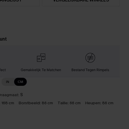
unt
fect
Gemakkelijk Te Matchen
Bestand Tegen Rimpels
IN
CM
raagmaat:
S
:
168 cm
Borstbeeld:
86 cm
Taille:
66 cm
Heupen:
86 cm