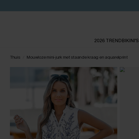
2026 TREND
BIKINI'S
Thuis
Mouwloze mini-jurk met staande kraag en aquarelprint