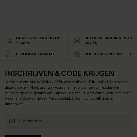
GRATIS VERZENDING OP
RETOURNEREN BINNEN 30
79,00 €
DAGEN
BEVEILIGEN PAYMEMT
VOUCHERS & PROMOTIES
INSCHRIJVEN & CODE KRIJGEN
Schrijf je in om
10% KORTING GEEN MIN. & 15% KORTING OP 2ST+
.
Door op
deze knop te klikken, gaat u akkoord met het ontvangen van exclusieve
aanbiedingen en updates van Cupshe via e-mail. U gaat ook akkoord met onze
Algemene Voorwaarden
en
Privacybeleid
. U kunt zich op elk moment
uitschrijven.