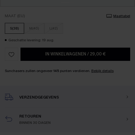
MAAT (EU)
Maattabel
S(38)
M(40)
L(42)
Geschatte levering: 19 aug.
IN WINKELWAGENEN
/
29,00 €
Sunchasers zullen ongeveer
145
punten verdienen.
Bekijk details
VERZENDGEGEVENS
RETOUREN
BINNEN 30 DAGEN