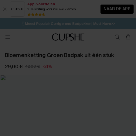
App-voordelen
NAAR DE APP
10% korting voor nieuwe klanten
LAATSTE KANS
⚡️
| Tot 50% korting>>
🩱
Meest Populair Corrigerend Badpakken| Must Have>>
💌Abonneer je & ontvang tot 15% korting>>
👙
Koop 3, krijg 15% korting | CODE: SW15
Bloemenketting Groen Badpak uit één stuk
29,00 €
42,00 €
-31%