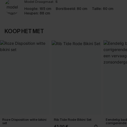
Model Draagmaat:
S
Hoogte:
165 cm
Borstbeeld:
80 cm
Taille:
60 cm
Heupen:
88 cm
KOOP HET MET
Roze Disposition witte bikini
Rib Tide Rode Bikini Set
Eendelig ba
set
corrigerende
43,00 €
een vervaag