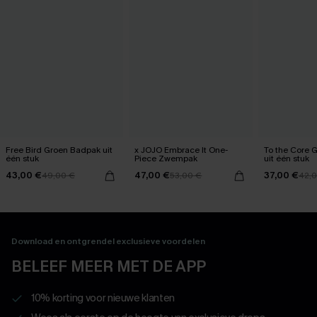
Free Bird Groen Badpak uit
x JOJO Embrace It One-
To the Core 
één stuk
Piece Zwempak
uit één stuk
43,00 €
47,00 €
37,00 €
49,00 €
53,00 €
42,
Download en ontgrendel exclusieve voordelen
BELEEF MEER MET DE APP
10% korting voor nieuwe klanten