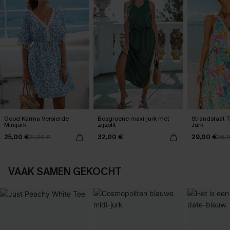
Good Karma Versierde
Bosgroene maxi-jurk met
Strandstaat 
Minijurk
zijsplit
Jurk
25,00 €
32,00 €
29,00 €
31,00 €
36,
VAAK SAMEN GEKOCHT