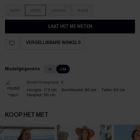
S(36)
M(38)
L(40/42)
XL(44)
LAAT HET ME WETEN
VERGELIJKBARE WINKELS
Modelgegevens
IN
CM
Model Draagmaat:
S
Hoogte:
173 cm
Borstbeeld:
80 cm
Taille:
60 cm
Heupen:
90 cm
KOOP HET MET