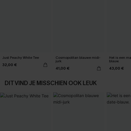
Just Peachy White Tee
Cosmopolitan blauwe midi-
Het is een max
jurk
blauw.
32,00 €
41,00 €
43,00 €
DIT VIND JE MISSCHIEN OOK LEUK