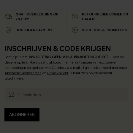
GRATIS VERZENDING OP
RETOURNEREN BINNEN 30
79,00 €
DAGEN
BEVEILIGEN PAYMEMT
VOUCHERS & PROMOTIES
INSCHRIJVEN & CODE KRIJGEN
Schrijf je in om
10% KORTING GEEN MIN. & 15% KORTING OP 2ST+
.
Door op
deze knop te klikken, gaat u akkoord met het ontvangen van exclusieve
aanbiedingen en updates van Cupshe via e-mail. U gaat ook akkoord met onze
Algemene Voorwaarden
en
Privacybeleid
. U kunt zich op elk moment
uitschrijven.
ABONNEREN