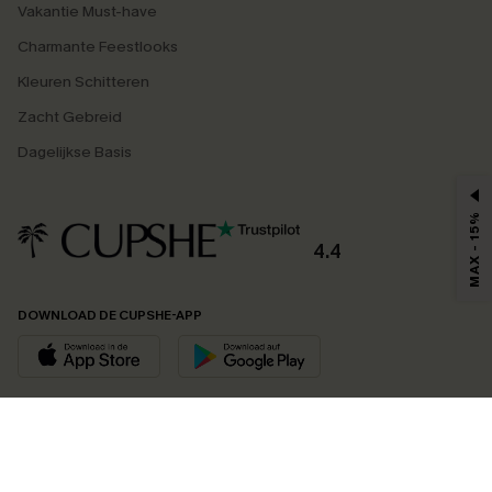
Vakantie Must-have
Charmante Feestlooks
Kleuren Schitteren
Zacht Gebreid
Dagelijkse Basis
MAX - 15%
4.4
DOWNLOAD DE CUPSHE-APP
VOLG ONS OP