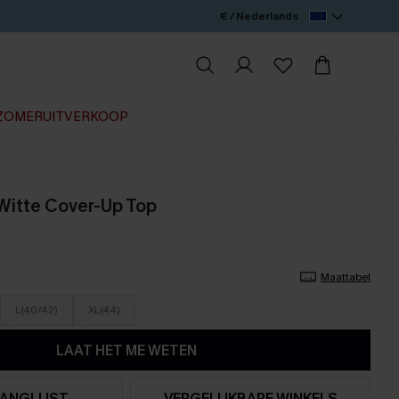
€ / Nederlands
ZOMERUITVERKOOP
 Witte Cover-Up Top
Maattabel
L(40/42)
XL(44)
LAAT HET ME WETEN
ANGLIJST
VERGELIJKBARE WINKELS