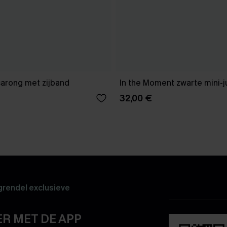
sarong met zijband
In the Moment zwarte mini-j
32,00 €
rendel exclusieve
R MET DE APP