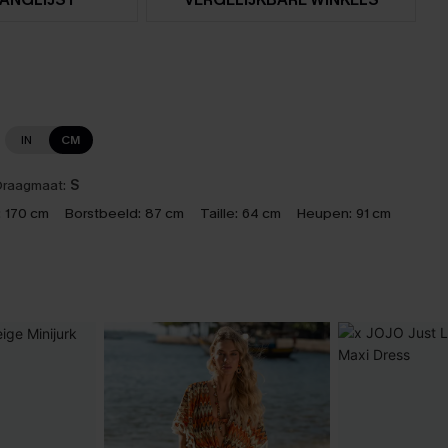
IN
CM
raagmaat:
S
:
170 cm
Borstbeeld:
87 cm
Taille:
64 cm
Heupen:
91 cm