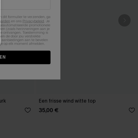
n dit formulier te verzenden, ga
aarden
en ons
Privacybeleid
. Je
 geautomatiseerde promotionele
en (zoals herinneringen aan je
te ontvangen. Toestemming is
en de door jou verstrekte
n aanbiedingen aan te bevelen
nt je op elk moment afmelden.
EN
urk
Een frisse wind witte top
35,00 €