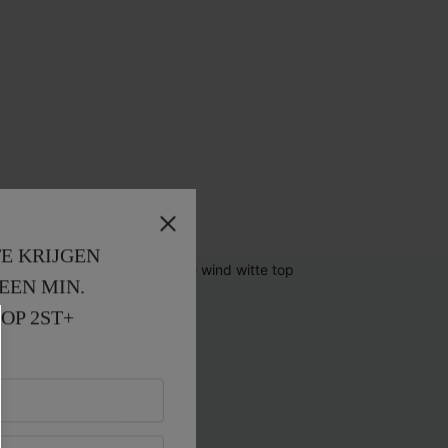
E KRIJGEN
EEN MIN. 
OP 2ST+