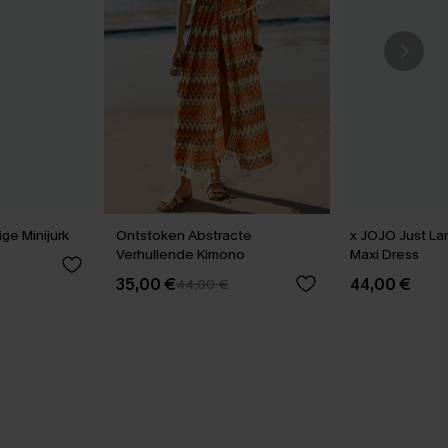
e Minijurk
Ontstoken Abstracte
x JOJO Just L
Verhullende Kimono
Maxi Dress
35,00 €
44,00 €
44,00 €