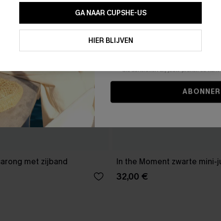
GA NAAR CUPSHE-US
Door je contactgegevens in te vullen e
je akkoord met onze
Algemene Voorw
HIER BLIJVEN
stemt er tevens mee in om herhaalde
en gepersonaliseerde marketingbericht
winkelwagen) en e-mails van Cupshe 
niet vereist voor een aankoop. We kunn
informatie gebruiken om producten e
die aansluiten bij jouw profiel. Je ku
ABONNER
sarong met zijband
In the Moment zwarte mini-j
32,00 €