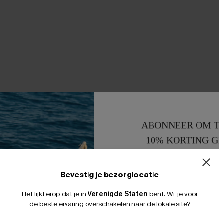
ABONNEER OM T
10% KORTING G
15% KORTING 
Bevestig je bezorglocatie
Het lijkt erop dat je in
Verenigde Staten
bent.
Wil je voor
de beste ervaring overschakelen naar de lokale site?