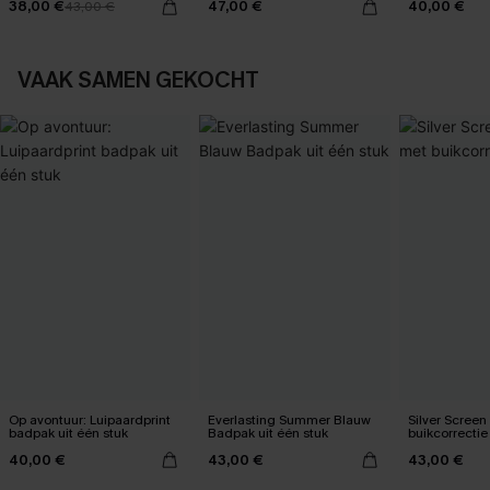
38,00 €
47,00 €
40,00 €
43,00 €
VAAK SAMEN GEKOCHT
Op avontuur: Luipaardprint
Everlasting Summer Blauw
Silver Scree
badpak uit één stuk
Badpak uit één stuk
buikcorrectie
40,00 €
43,00 €
43,00 €