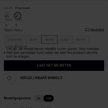
KLEUR:
Chocolade
MAAT (EU)
Maattabel
XS(34/36)
S(38)
M(40)
L(42)
XL(44)
Let op: dit model bevat metallic Lurex-garen. Voor mensen
met een gevoelige huid raden we aan het product slechts
kort te dragen.
LAAT HET ME WETEN
VERGELIJKBARE WINKELS
Modelgegevens
IN
CM