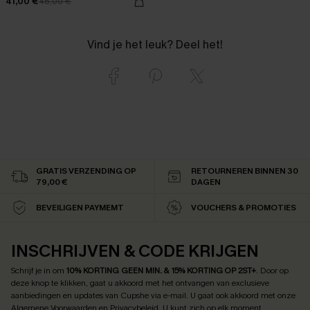
41,00 €
46,00 €
Vind je het leuk? Deel het!
GRATIS VERZENDING OP
RETOURNEREN BINNEN 30
79,00 €
DAGEN
BEVEILIGEN PAYMEMT
VOUCHERS & PROMOTIES
INSCHRIJVEN & CODE KRIJGEN
Schrijf je in om
10% KORTING GEEN MIN. & 15% KORTING OP 2ST+
.
Door op
deze knop te klikken, gaat u akkoord met het ontvangen van exclusieve
aanbiedingen en updates van Cupshe via e-mail. U gaat ook akkoord met onze
Algemene Voorwaarden
en
Privacybeleid
. U kunt zich op elk moment