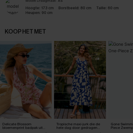
Model Draagmaat:
XS
Hoogte:
173 cm
Borstbeeld:
80 cm
Taille:
60 cm
Heupen:
90 cm
KOOP HET MET
Delicate Blossom
Tropische maxi-jurk die de
Gone Swimmi
bloemenprint badpak uit
hele dag door gedragen
Piece Zwem
één stuk
kan worden