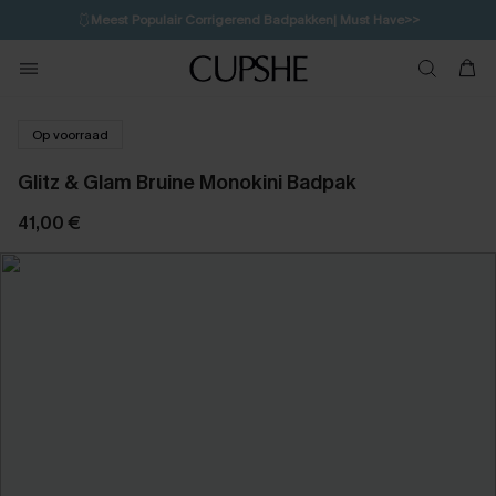
🩱
Meest Populair Corrigerend Badpakken| Must Have>>
19H:9M:55S
👙
Koop 3, krijg 15% korting | CODE: SW15
💌Abonneer je & ontvang tot 15% korting>>
Op voorraad
Glitz & Glam Bruine Monokini Badpak
41,00 €