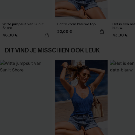
Witte jumpsuit van Sunlit
Echte vorm blauwe top
Het is een max
Shore
blauw.
32,00 €
46,00 €
43,00 €
DIT VIND JE MISSCHIEN OOK LEUK