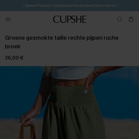
🩱
Meest Populair Corrigerend Badpakken| Must Have>>
15H:31M:14S
👙
Koop 3, krijg 15% korting | CODE: SW15
💌Abonneer je & ontvang tot 15% korting>>
Groene gesmokte taille rechte pijpen ruche
broek
36,00 €