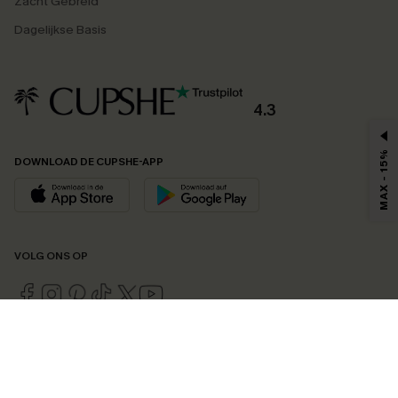
Zacht Gebreid
Dagelijkse Basis
4.3
MAX - 15%
DOWNLOAD DE CUPSHE-APP
VOLG ONS OP
©2026 CUPSHE EU