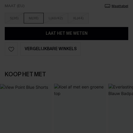
MAAT (EU)
Maattabel
S(36)
M(38)
L(40/42)
XL(44)
LAAT HET ME WETEN
VERGELIJKBARE WINKELS
KOOP HET MET