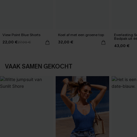
View Point Blue Shorts
Koel af met een groene top
Everlasting 
Badpak uit é
22,00 €
32,00 €
27,00 €
43,00 €
VAAK SAMEN GEKOCHT