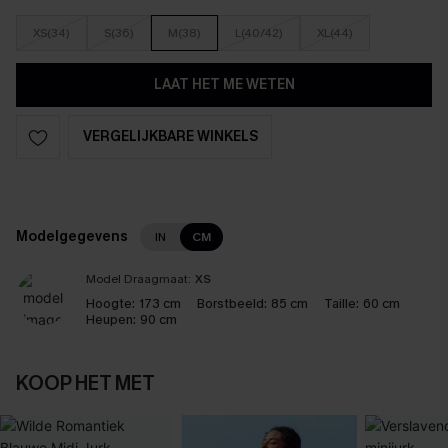
XS(34)
S(36)
M(38)
L(40/42)
XL(44)
LAAT HET ME WETEN
VERGELIJKBARE WINKELS
Modelgegevens
IN
CM
Model Draagmaat:
XS
Hoogte:
173 cm
Borstbeeld:
85 cm
Taille:
60 cm
Heupen:
90 cm
KOOP HET MET