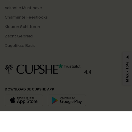
Vakantie Must-have
Charmante Feestlooks
Kleuren Schitteren
Zacht Gebreid
Dagelijkse Basis
MAX - 15%
4.4
DOWNLOAD DE CUPSHE-APP
VOLG ONS OP