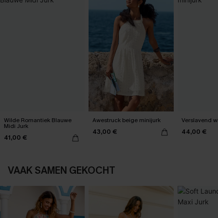
Wilde Romantiek Blauwe
Awestruck beige minijurk
Verslavend wi
Midi Jurk
43,00 €
44,00 €
41,00 €
VAAK SAMEN GEKOCHT