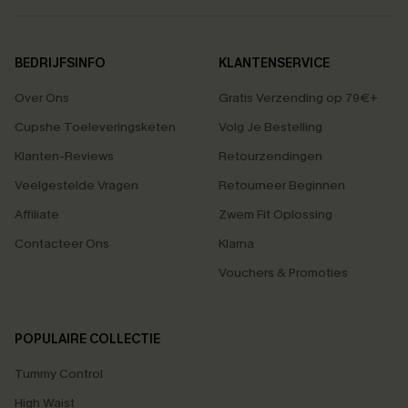
BEDRIJFSINFO
KLANTENSERVICE
Over Ons
Gratis Verzending op 79€+
Cupshe Toeleveringsketen
Volg Je Bestelling
Klanten-Reviews
Retourzendingen
Veelgestelde Vragen
Retourneer Beginnen
Affiliate
Zwem Fit Oplossing
Contacteer Ons
Klarna
Vouchers & Promoties
POPULAIRE COLLECTIE
Tummy Control
High Waist