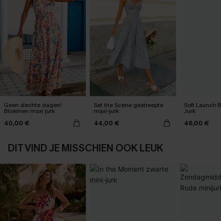
Geen slechte dagen!
Set the Scene gestreepte
Soft Launch 
Bloemen maxi jurk
maxi-jurk
Jurk
40,00 €
44,00 €
46,00 €
DIT VIND JE MISSCHIEN OOK LEUK