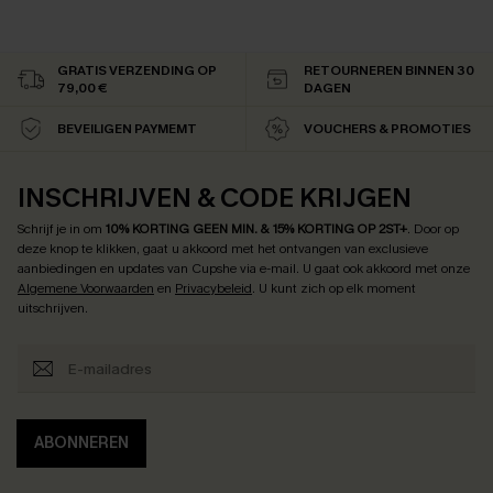
GRATIS VERZENDING OP
RETOURNEREN BINNEN 30
79,00 €
DAGEN
BEVEILIGEN PAYMEMT
VOUCHERS & PROMOTIES
INSCHRIJVEN & CODE KRIJGEN
Schrijf je in om
10% KORTING GEEN MIN. & 15% KORTING OP 2ST+
.
Door op
deze knop te klikken, gaat u akkoord met het ontvangen van exclusieve
aanbiedingen en updates van Cupshe via e-mail. U gaat ook akkoord met onze
Algemene Voorwaarden
en
Privacybeleid
. U kunt zich op elk moment
uitschrijven.
ABONNEREN