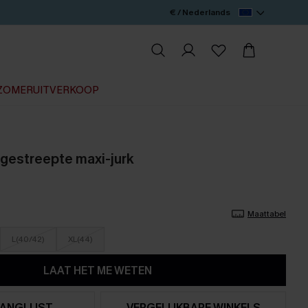
€ / Nederlands
ZOMERUITVERKOOP
gestreepte maxi-jurk
Maattabel
L(40/42)
XL(44)
LAAT HET ME WETEN
ANGLIJST
VERGELIJKBARE WINKELS