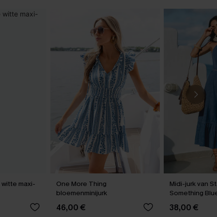
itte maxi-
One More Thing
Midi-jurk van St
bloemenminijurk
Something Blu
46,00 €
38,00 €