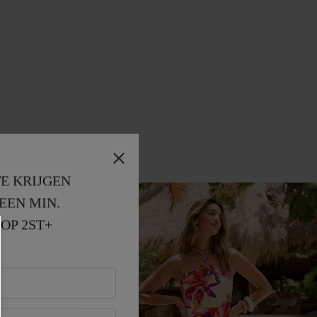
E KRIJGEN
EEN MIN. 
OP 2ST+