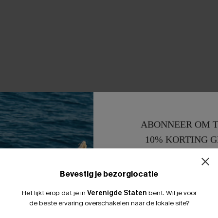
ABONNEER OM T
10% KORTING G
15% KORTING 
Bevestig je bezorglocatie
Het lijkt erop dat je in
Verenigde Staten
bent.
Wil je voor
de beste ervaring overschakelen naar de lokale site?