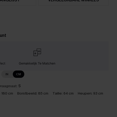
unt
fect
Gemakkelijk Te Matchen
IN
CM
raagmaat:
S
:
180 cm
Borstbeeld:
85 cm
Taille:
64 cm
Heupen:
93 cm