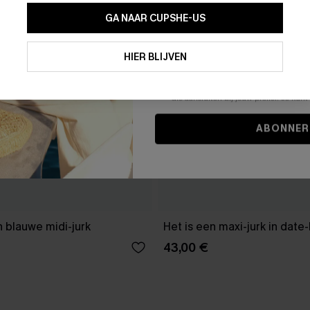
GA NAAR CUPSHE-US
Door je contactgegevens in te vullen e
je akkoord met onze
Algemene Voorw
HIER BLIJVEN
stemt er tevens mee in om herhaalde
en gepersonaliseerde marketingbericht
winkelwagen) en e-mails van Cupshe 
niet vereist voor een aankoop. We kunn
informatie gebruiken om producten e
die aansluiten bij jouw profiel. Je ku
ABONNER
 blauwe midi-jurk
Het is een maxi-jurk in date
43,00 €