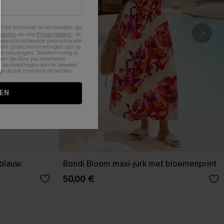
n dit formulier te verzenden, ga
aarden
en ons
Privacybeleid
. Je
 geautomatiseerde promotionele
en (zoals herinneringen aan je
te ontvangen. Toestemming is
en de door jou verstrekte
n aanbiedingen aan te bevelen
nt je op elk moment afmelden.
EN
-blauw.
Bondi Bloom maxi-jurk met bloemenprint
50,00 €