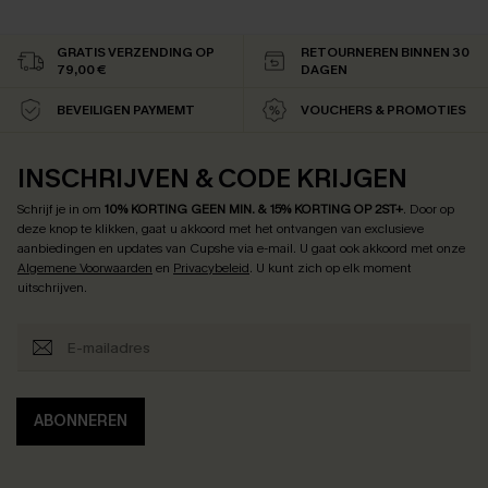
GRATIS VERZENDING OP
RETOURNEREN BINNEN 30
79,00 €
DAGEN
BEVEILIGEN PAYMEMT
VOUCHERS & PROMOTIES
INSCHRIJVEN & CODE KRIJGEN
Schrijf je in om
10% KORTING GEEN MIN. & 15% KORTING OP 2ST+
.
Door op
deze knop te klikken, gaat u akkoord met het ontvangen van exclusieve
aanbiedingen en updates van Cupshe via e-mail. U gaat ook akkoord met onze
Algemene Voorwaarden
en
Privacybeleid
. U kunt zich op elk moment
uitschrijven.
ABONNEREN