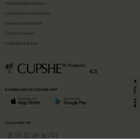
Vakantie Must-have
Charmante Feestlooks
Kleuren Schitteren
Zacht Gebreid
Dagelijkse Basis
4.3
MAX - 15%
DOWNLOAD DE CUPSHE-APP
VOLG ONS OP