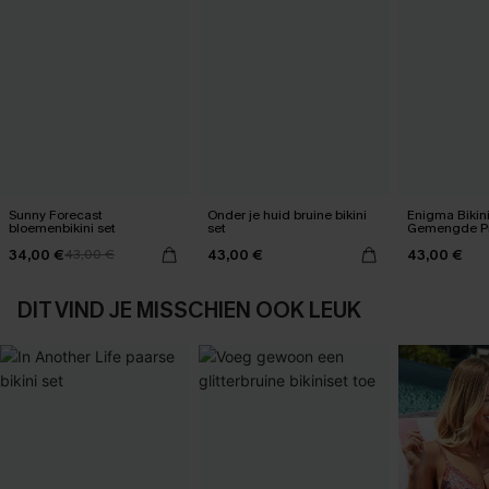
Sunny Forecast
Onder je huid bruine bikini
Enigma Bikin
bloemenbikini set
set
Gemengde Pr
34,00 €
43,00 €
43,00 €
43,00 €
DIT VIND JE MISSCHIEN OOK LEUK