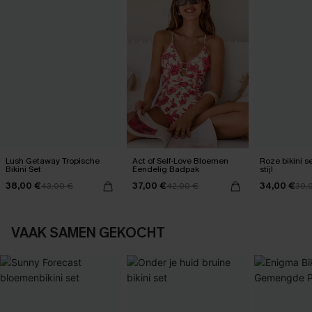
Lush Getaway Tropische
Act of Self-Love Bloemen
Roze bikini set helemaal
Bikini Set
Eendelig Badpak
stijl
38,00 €
37,00 €
34,00 €
43,00 €
42,00 €
39,
VAAK SAMEN GEKOCHT