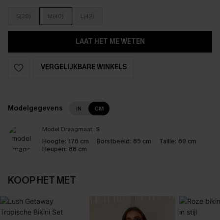
S(38)
M(40)
L(42)
LAAT HET ME WETEN
VERGELIJKBARE WINKELS
Modelgegevens
IN
CM
Model Draagmaat:
S
Hoogte:
176 cm
Borstbeeld:
85 cm
Taille:
60 cm
Heupen:
88 cm
KOOP HET MET