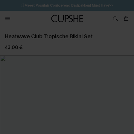
🩱
Meest Populair Corrigerend Badpakken| Must Have>>
1D:10H:58M:17S
👙
Koop 3, krijg 15% korting | CODE: SW15
💌Abonneer je & ontvang tot 15% korting>>
Heatwave Club Tropische Bikini Set
43,00 €