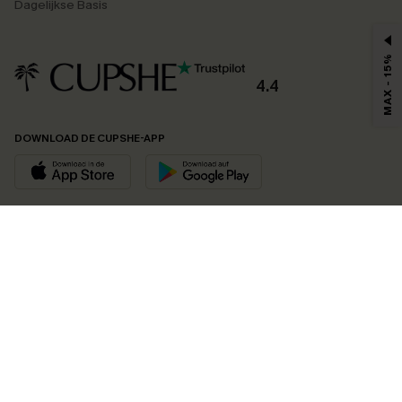
Dagelijkse Basis
MAX - 15%
4.4
DOWNLOAD DE CUPSHE-APP
VOLG ONS OP
©2026 CUPSHE EU
Bekijk onze
algemene voorwaarden
,
privacybeleid
en