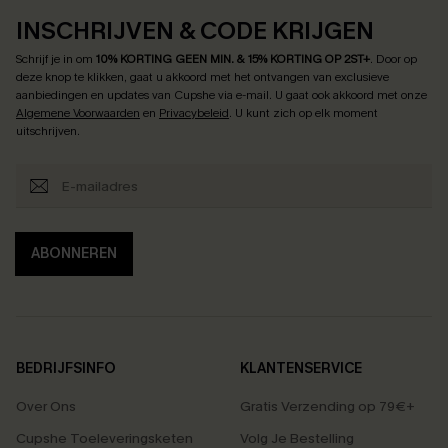
INSCHRIJVEN & CODE KRIJGEN
Schrijf je in om
10% KORTING GEEN MIN. & 15% KORTING OP 2ST+
.
Door op
deze knop te klikken, gaat u akkoord met het ontvangen van exclusieve
aanbiedingen en updates van Cupshe via e-mail. U gaat ook akkoord met onze
Algemene Voorwaarden
en
Privacybeleid
. U kunt zich op elk moment
uitschrijven.
ABONNEREN
BEDRIJFSINFO
KLANTENSERVICE
Over Ons
Gratis Verzending op 79€+
Cupshe Toeleveringsketen
Volg Je Bestelling