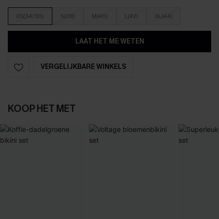
XS(34/36)
S(38)
M(40)
L(42)
XL(44)
LAAT HET ME WETEN
VERGELIJKBARE WINKELS
KOOP HET MET