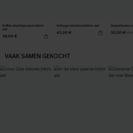
Koffie-dadelgroene bikini
Voltage bloemenbikini set
Superleuke ro
set
43,00 €
32,00 €
37,0
39,00 €
VAAK SAMEN GEKOCHT