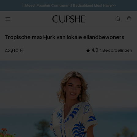
🩱
Meest Populair Corrigerend Badpakken| Must Have>>
💌Abonneer je & ontvang tot 15% korting>>
👙
Koop 3, krijg 15% korting | CODE: SW15
Tropische maxi-jurk van lokale eilandbewoners
43,00 €
4.0
1 Beoordelingen