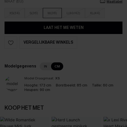
MAAT (EU)
Maattabel
XS(34)
S(36)
M(38)
L(40/42)
XL(44)
LAAT HET ME WETEN
VERGELIJKBARE WINKELS
Modelgegevens
IN
CM
Model Draagmaat:
XS
Hoogte:
173 cm
Borstbeeld:
85 cm
Taille:
60 cm
Heupen:
90 cm
KOOP HET MET