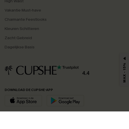
High Waist
Vakantie Must-have
Charmante Feestlooks
Kleuren Schitteren
Zacht Gebreid
Dagelijkse Basis
MAX - 15%
4.4
DOWNLOAD DE CUPSHE-APP
VOLG ONS OP