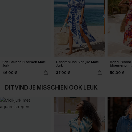
Soft Launch Bloemen Maxi
Desert Muse Sierlijke Maxi
Bondi Bloom 
Jurk
Jurk
bloemenprint
46,00 €
37,00 €
50,00 €
DIT VIND JE MISSCHIEN OOK LEUK