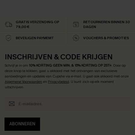
GRATIS VERZENDING OP
RETOURNEREN BINNEN 30
79,00 €
DAGEN
BEVEILIGEN PAYMEMT
VOUCHERS & PROMOTIES
INSCHRIJVEN & CODE KRIJGEN
Schrijf je in om
10% KORTING GEEN MIN. & 15% KORTING OP 2ST+
.
Door op
deze knop te klikken, gaat u akkoord met het ontvangen van exclusieve
aanbiedingen en updates van Cupshe via e-mail. U gaat ook akkoord met onze
Algemene Voorwaarden
en
Privacybeleid
. U kunt zich op elk moment
uitschrijven.
ABONNEREN