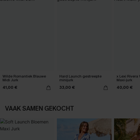
Wilde Romantiek Blauwe
Hard Launch gestreepte
x Lexi Rivera 
Midi Jurk
minijurk
Maxi-jurk
41,00 €
33,00 €
40,00 €
VAAK SAMEN GEKOCHT