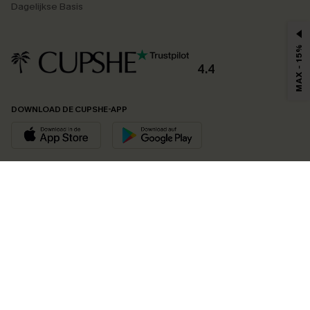
Dagelijkse Basis
MAX - 15%
4.4
DOWNLOAD DE CUPSHE-APP
VOLG ONS OP
©2026 CUPSHE EU
Bekijk onze
algemene voorwaarden
,
privacybeleid
en