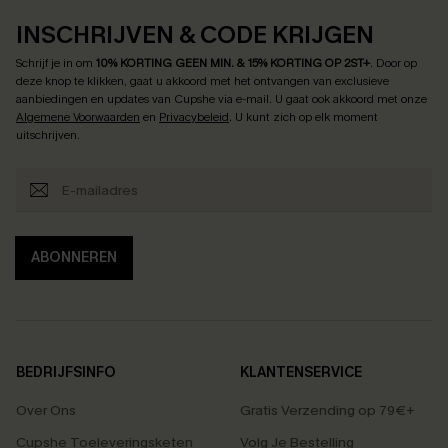
INSCHRIJVEN & CODE KRIJGEN
Schrijf je in om
10% KORTING GEEN MIN. & 15% KORTING OP 2ST+
.
Door op
deze knop te klikken, gaat u akkoord met het ontvangen van exclusieve
aanbiedingen en updates van Cupshe via e-mail. U gaat ook akkoord met onze
Algemene Voorwaarden
en
Privacybeleid
. U kunt zich op elk moment
uitschrijven.
ABONNEREN
BEDRIJFSINFO
KLANTENSERVICE
Over Ons
Gratis Verzending op 79€+
Cupshe Toeleveringsketen
Volg Je Bestelling