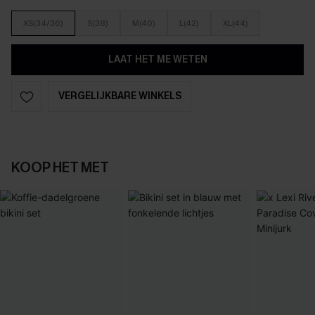
XS(34/36)
S(38)
M(40)
L(42)
XL(44)
LAAT HET ME WETEN
VERGELIJKBARE WINKELS
KOOP HET MET