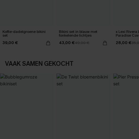
Koffie-dadelgroene bikini
Bikini set in blauw met
x Lexi Rivera 
set
fonkelende lichtjes
Paradise Cove
39,00 €
43,00 €
28,00 €
49,00 €
35,
VAAK SAMEN GEKOCHT