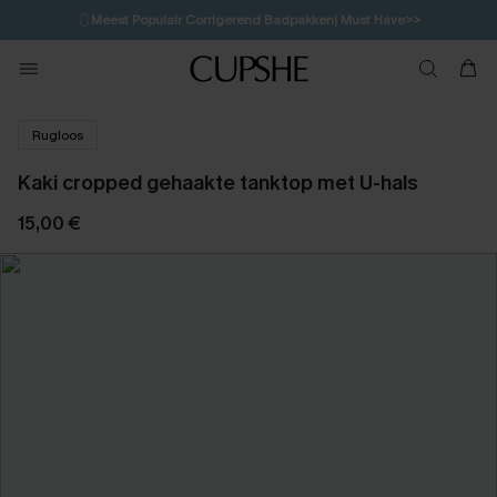
🩱
Meest Populair Corrigerend Badpakken| Must Have>>
💌Abonneer je & ontvang tot 15% korting>>
👙
Koop 3, krijg 15% korting | CODE: SW15
Rugloos
Kaki cropped gehaakte tanktop met U-hals
15,00 €