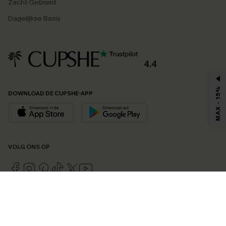
Zacht Gebreid
Dagelijkse Basis
4.4
MAX - 15%
DOWNLOAD DE CUPSHE-APP
VOLG ONS OP
©2026 CUPSHE EU