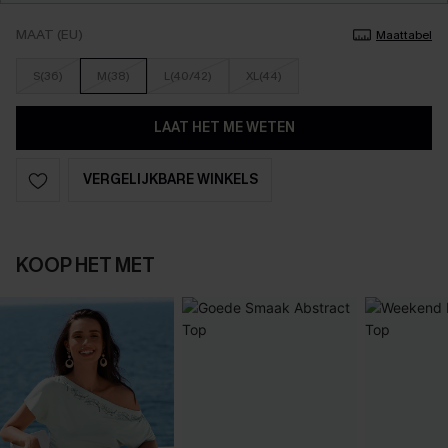
MAAT (EU)
Maattabel
S(36)
M(38)
L(40/42)
XL(44)
LAAT HET ME WETEN
VERGELIJKBARE WINKELS
KOOP HET MET