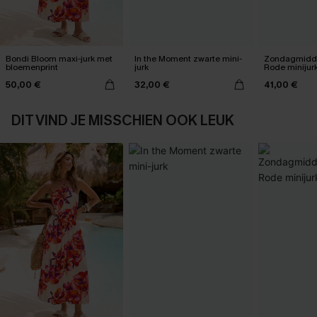
Bondi Bloom maxi-jurk met
In the Moment zwarte mini-
Zondagmidda
bloemenprint
jurk
Rode minijur
50,00 €
32,00 €
41,00 €
DIT VIND JE MISSCHIEN OOK LEUK