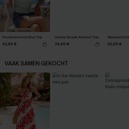
Privéstrandclub Blue Top
Goede Smaak Abstract Top
Weekend Ene
32,00 €
34,00 €
32,00 €
VAAK SAMEN GEKOCHT